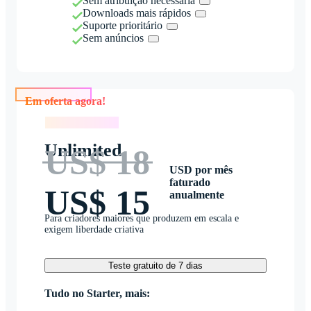
Sem atribuição necessária
Downloads mais rápidos
Suporte prioritário
Sem anúncios
Em oferta agora!
Em oferta agora!
Unlimited
US$ 18
USD por mês
faturado
US$ 15
anualmente
Para criadores maiores que produzem em escala e
exigem liberdade criativa
Teste gratuito de 7 dias
Tudo no Starter, mais: