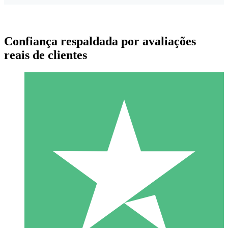
Confiança respaldada por avaliações
reais de clientes
Pacotes de Créditos Individuais
Pague conforme o uso com créditos de download. Sem
compromisso mensal.
1 Download
10
US$
00