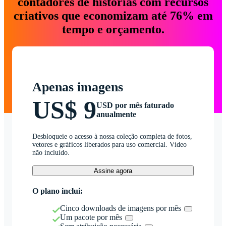
contadores de histórias com recursos
criativos que economizam até 76% em
tempo e orçamento.
Apenas imagens
US$ 9
USD por mês faturado
anualmente
Desbloqueie o acesso à nossa coleção completa de fotos,
vetores e gráficos liberados para uso comercial. Vídeo
não incluído.
Assine agora
O plano inclui:
Cinco downloads de imagens por mês
Um pacote por mês