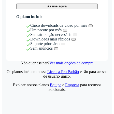
Assine agora
O plano inclui:
Cinco downloads de vídeo por mês
Um pacote por mês
Sem atribuição necessária
Downloads mais rápidos
Suporte prioritário
Sem anúncios
Não quer assinar?
Ver mais opções de compra
Os planos incluem nossa
Licença Pro Padrão
e são para acesso
de usuário único.
Explore nossos planos
Equipe
e
Empresa
para recursos
adicionais.