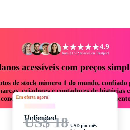
4.9
from 33.572 reviews on Trustpilot
lanos acessíveis com preços simpl
otos de stock número 1 do mundo, confiado 
rcas, criadores e contadores de histórias 
Em oferta agora!
economizam até 76% em tempo e orçamento
Em oferta agora!
Unlimited
US$ 18
USD por mês