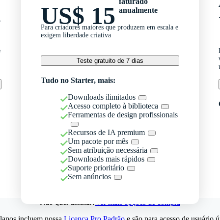
faturado
US$ 15
anualmente
o
Para criadores maiores que produzem em escala e
exigem liberdade criativa
e
Teste gratuito de 7 dias
Tudo no Starter, mais:
Downloads ilimitados
Acesso completo à biblioteca
Ferramentas de design profissionais
Recursos de IA premium
Um pacote por mês
Sem atribuição necessária
Downloads mais rápidos
Suporte prioritário
Sem anúncios
Não quer assinar?
Ver mais opções de compra
lanos incluem nossa
Licença Pro Padrão
e são para acesso de usuário ú