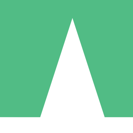
Pacotes de Créditos Individuais
gue conforme o uso com créditos de download. Sem compromisso mens
1 Download
5 Downloads
10 Downloads
10
15
20
US$
00
US$
00
US$
00