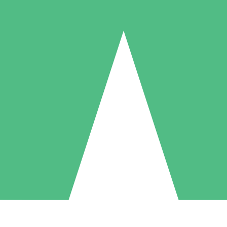
Pacotes de Créditos Individuais
gue conforme o uso com créditos de download. Sem compromisso mens
1 Download
5 Downloads
10 Downloads
10
15
20
US$
00
US$
00
US$
00