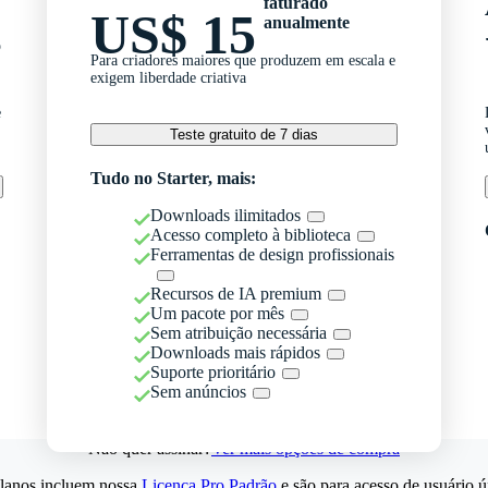
faturado
US$ 15
anualmente
o
Para criadores maiores que produzem em escala e
exigem liberdade criativa
e
Teste gratuito de 7 dias
Tudo no Starter, mais:
Downloads ilimitados
Acesso completo à biblioteca
Ferramentas de design profissionais
Recursos de IA premium
Um pacote por mês
Sem atribuição necessária
Downloads mais rápidos
Suporte prioritário
Sem anúncios
Não quer assinar?
Ver mais opções de compra
lanos incluem nossa
Licença Pro Padrão
e são para acesso de usuário ú