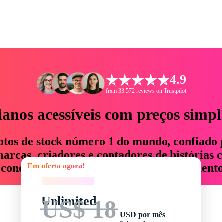
4.9
from 33.572 reviews on Trustpilot
lanos acessíveis com preços simpl
otos de stock número 1 do mundo, confiado 
rcas, criadores e contadores de histórias 
Em oferta agora!
economizam até 76% em tempo e orçamento
Em oferta agora!
Unlimited
US$ 18
USD por mês