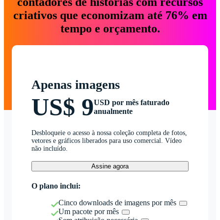
contadores de histórias com recursos
criativos que economizam até 76% em
tempo e orçamento.
Apenas imagens
US$ 9
USD por mês faturado
anualmente
Desbloqueie o acesso à nossa coleção completa de fotos,
vetores e gráficos liberados para uso comercial. Vídeo
não incluído.
Assine agora
O plano inclui:
Cinco downloads de imagens por mês
Um pacote por mês