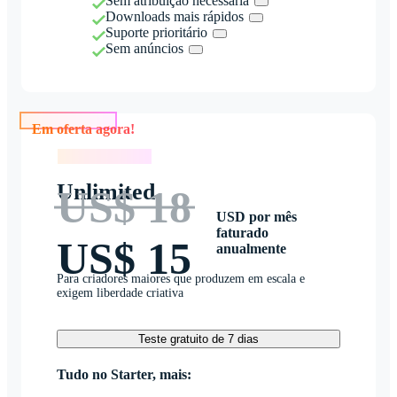
Sem atribuição necessária
Downloads mais rápidos
Suporte prioritário
Sem anúncios
Em oferta agora!
Em oferta agora!
Unlimited
US$ 18
USD por mês
faturado
US$ 15
anualmente
Para criadores maiores que produzem em escala e
exigem liberdade criativa
Teste gratuito de 7 dias
Tudo no Starter, mais: