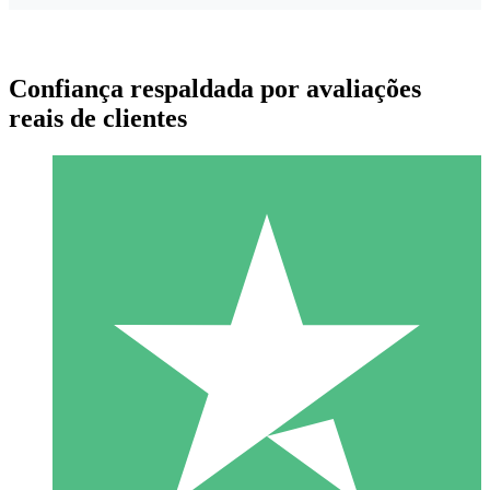
Confiança respaldada por avaliações
reais de clientes
Pacotes de Créditos Individuais
Pague conforme o uso com créditos de download. Sem
compromisso mensal.
1 Download
10
US$
00