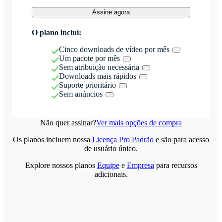
Assine agora
O plano inclui:
Cinco downloads de vídeo por mês
Um pacote por mês
Sem atribuição necessária
Downloads mais rápidos
Suporte prioritário
Sem anúncios
Não quer assinar?
Ver mais opções de compra
Os planos incluem nossa
Licença Pro Padrão
e são para acesso
de usuário único.
Explore nossos planos
Equipe
e
Empresa
para recursos
adicionais.