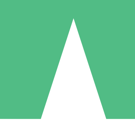
Pacotes de Créditos Individuais
gue conforme o uso com créditos de download. Sem compromisso mens
1 Download
5 Downloads
10 Downloads
10
15
20
US$
00
US$
00
US$
00