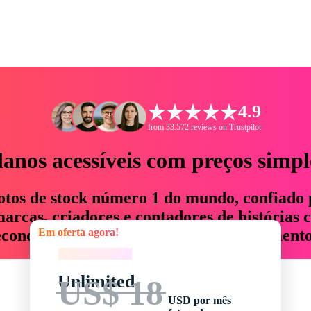
4.9
from 33.572 reviews on Trustpilot
lanos acessíveis com preços simpl
otos de stock número 1 do mundo, confiado 
rcas, criadores e contadores de histórias 
Em oferta agora!
economizam até 76% em tempo e orçamento
Em oferta agora!
Unlimited
US$ 18
USD por mês