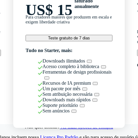
faturado
US$ 15
anualmente
o
Para criadores maiores que produzem em escala e
exigem liberdade criativa
e
Teste gratuito de 7 dias
Tudo no Starter, mais:
Downloads ilimitados
Acesso completo à biblioteca
Ferramentas de design profissionais
Recursos de IA premium
Um pacote por mês
Sem atribuição necessária
Downloads mais rápidos
Suporte prioritário
Sem anúncios
Não quer assinar?
Ver mais opções de compra
lanos incluem nossa
Licença Pro Padrão
e são para acesso de usuário ú