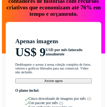
contadores de histórias com recursos
criativos que economizam até 76% em
tempo e orçamento.
Apenas imagens
US$ 9
USD por mês faturado
anualmente
Desbloqueie o acesso à nossa coleção completa de fotos,
vetores e gráficos liberados para uso comercial. Vídeo
não incluído.
Assine agora
O plano inclui:
Cinco downloads de imagens por mês
Um pacote por mês