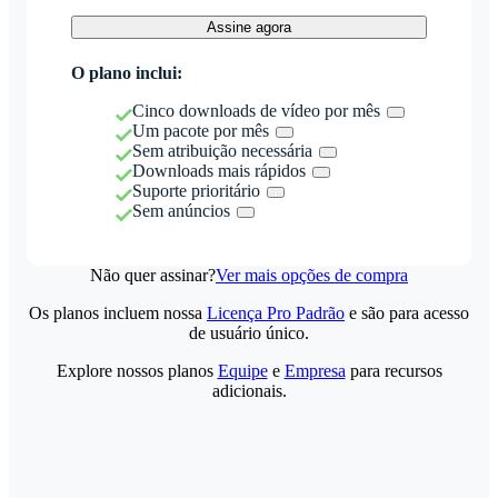
Assine agora
O plano inclui:
Cinco downloads de vídeo por mês
Um pacote por mês
Sem atribuição necessária
Downloads mais rápidos
Suporte prioritário
Sem anúncios
Não quer assinar?
Ver mais opções de compra
Os planos incluem nossa
Licença Pro Padrão
e são para acesso
de usuário único.
Explore nossos planos
Equipe
e
Empresa
para recursos
adicionais.