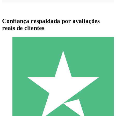
Confiança respaldada por avaliações
reais de clientes
Pacotes de Créditos Individuais
Pague conforme o uso com créditos de download. Sem
compromisso mensal.
1 Download
10
US$
00