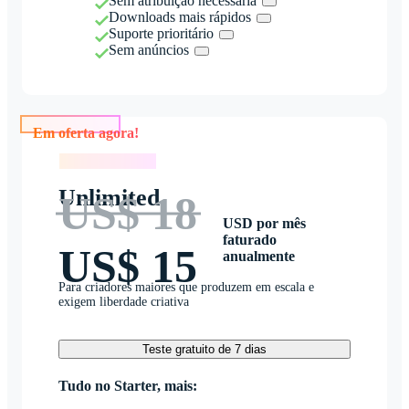
Sem atribuição necessária
Downloads mais rápidos
Suporte prioritário
Sem anúncios
Em oferta agora!
Em oferta agora!
Unlimited
US$ 18
USD por mês
faturado
US$ 15
anualmente
Para criadores maiores que produzem em escala e
exigem liberdade criativa
Teste gratuito de 7 dias
Tudo no Starter, mais: