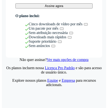
Assine agora
O plano inclui:
Cinco downloads de vídeo por mês
Um pacote por mês
Sem atribuição necessária
Downloads mais rápidos
Suporte prioritário
Sem anúncios
Não quer assinar?
Ver mais opções de compra
Os planos incluem nossa
Licença Pro Padrão
e são para acesso
de usuário único.
Explore nossos planos
Equipe
e
Empresa
para recursos
adicionais.