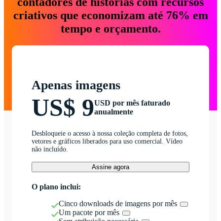
contadores de histórias com recursos
criativos que economizam até 76% em
tempo e orçamento.
Apenas imagens
US$ 9
USD por mês faturado
anualmente
Desbloqueie o acesso à nossa coleção completa de fotos,
vetores e gráficos liberados para uso comercial. Vídeo
não incluído.
Assine agora
O plano inclui:
Cinco downloads de imagens por mês
Um pacote por mês