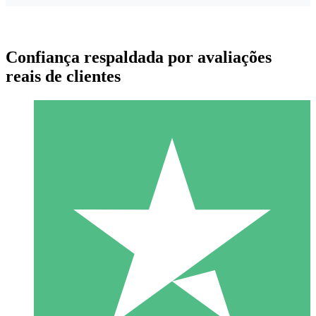
Confiança respaldada por avaliações
reais de clientes
Pacotes de Créditos Individuais
Pague conforme o uso com créditos de download. Sem
compromisso mensal.
1 Download
10
US$
00