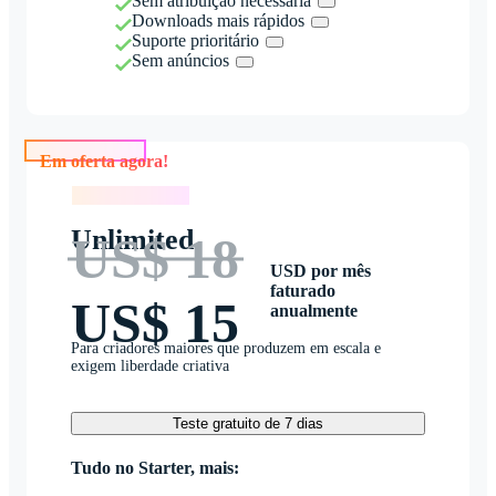
Sem atribuição necessária
Downloads mais rápidos
Suporte prioritário
Sem anúncios
Em oferta agora!
Em oferta agora!
Unlimited
US$ 18
USD por mês
faturado
US$ 15
anualmente
Para criadores maiores que produzem em escala e
exigem liberdade criativa
Teste gratuito de 7 dias
Tudo no Starter, mais: