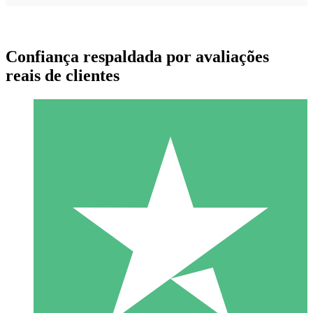
Confiança respaldada por avaliações
reais de clientes
Pacotes de Créditos Individuais
Pague conforme o uso com créditos de download. Sem
compromisso mensal.
1 Download
10
US$
00