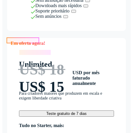
Sem atribuição necessária
Downloads mais rápidos
Suporte prioritário
Sem anúncios
Em oferta agora!
Em oferta agora!
Unlimited
US$ 18
USD por mês
faturado
US$ 15
anualmente
Para criadores maiores que produzem em escala e
exigem liberdade criativa
Teste gratuito de 7 dias
Tudo no Starter, mais: