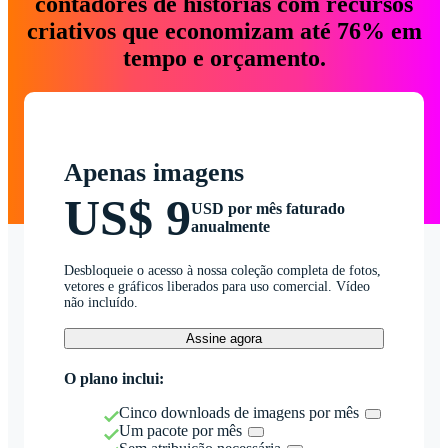
contadores de histórias com recursos
criativos que economizam até 76% em
tempo e orçamento.
Apenas imagens
US$ 9
USD por mês faturado
anualmente
Desbloqueie o acesso à nossa coleção completa de fotos,
vetores e gráficos liberados para uso comercial. Vídeo
não incluído.
Assine agora
O plano inclui:
Cinco downloads de imagens por mês
Um pacote por mês