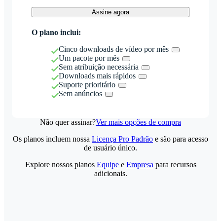
Assine agora
O plano inclui:
Cinco downloads de vídeo por mês
Um pacote por mês
Sem atribuição necessária
Downloads mais rápidos
Suporte prioritário
Sem anúncios
Não quer assinar?
Ver mais opções de compra
Os planos incluem nossa
Licença Pro Padrão
e são para acesso
de usuário único.
Explore nossos planos
Equipe
e
Empresa
para recursos
adicionais.