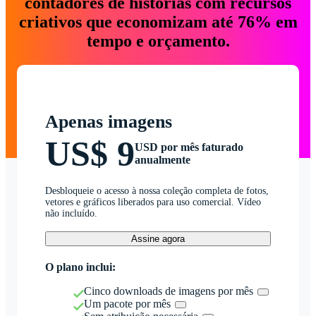
contadores de histórias com recursos
criativos que economizam até 76% em
tempo e orçamento.
Apenas imagens
US$ 9
USD por mês faturado
anualmente
Desbloqueie o acesso à nossa coleção completa de fotos,
vetores e gráficos liberados para uso comercial. Vídeo
não incluído.
Assine agora
O plano inclui:
Cinco downloads de imagens por mês
Um pacote por mês