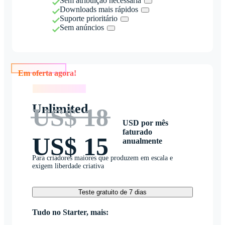
Sem atribuição necessária
Downloads mais rápidos
Suporte prioritário
Sem anúncios
Em oferta agora!
Em oferta agora!
Unlimited
US$ 18
USD por mês
faturado
US$ 15
anualmente
Para criadores maiores que produzem em escala e
exigem liberdade criativa
Teste gratuito de 7 dias
Tudo no Starter, mais: