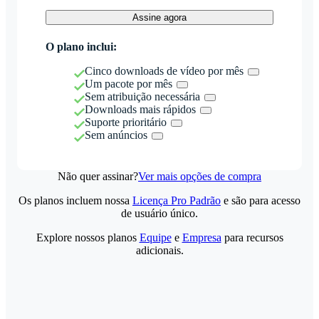
Assine agora
O plano inclui:
Cinco downloads de vídeo por mês
Um pacote por mês
Sem atribuição necessária
Downloads mais rápidos
Suporte prioritário
Sem anúncios
Não quer assinar?
Ver mais opções de compra
Os planos incluem nossa
Licença Pro Padrão
e são para acesso
de usuário único.
Explore nossos planos
Equipe
e
Empresa
para recursos
adicionais.