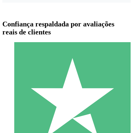
Confiança respaldada por avaliações
reais de clientes
Pacotes de Créditos Individuais
Pague conforme o uso com créditos de download. Sem
compromisso mensal.
1 Download
10
US$
00