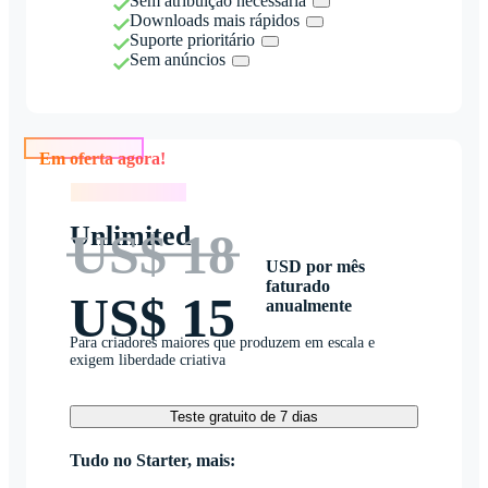
Sem atribuição necessária
Downloads mais rápidos
Suporte prioritário
Sem anúncios
Em oferta agora!
Em oferta agora!
Unlimited
US$ 18
USD por mês
faturado
US$ 15
anualmente
Para criadores maiores que produzem em escala e
exigem liberdade criativa
Teste gratuito de 7 dias
Tudo no Starter, mais: