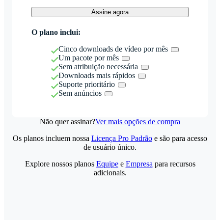
Assine agora
O plano inclui:
Cinco downloads de vídeo por mês
Um pacote por mês
Sem atribuição necessária
Downloads mais rápidos
Suporte prioritário
Sem anúncios
Não quer assinar?
Ver mais opções de compra
Os planos incluem nossa
Licença Pro Padrão
e são para acesso
de usuário único.
Explore nossos planos
Equipe
e
Empresa
para recursos
adicionais.