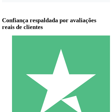
Confiança respaldada por avaliações
reais de clientes
Pacotes de Créditos Individuais
Pague conforme o uso com créditos de download. Sem
compromisso mensal.
1 Download
10
US$
00