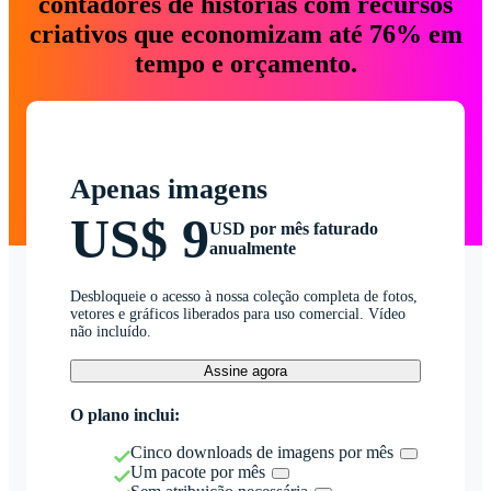
contadores de histórias com recursos
criativos que economizam até 76% em
tempo e orçamento.
Apenas imagens
US$ 9
USD por mês faturado
anualmente
Desbloqueie o acesso à nossa coleção completa de fotos,
vetores e gráficos liberados para uso comercial. Vídeo
não incluído.
Assine agora
O plano inclui:
Cinco downloads de imagens por mês
Um pacote por mês