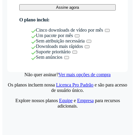
Assine agora
O plano inclui:
Cinco downloads de vídeo por mês
Um pacote por mês
Sem atribuição necessária
Downloads mais rápidos
Suporte prioritário
Sem anúncios
Não quer assinar?
Ver mais opções de compra
Os planos incluem nossa
Licença Pro Padrão
e são para acesso
de usuário único.
Explore nossos planos
Equipe
e
Empresa
para recursos
adicionais.