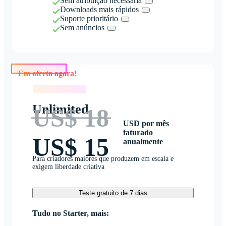
Sem atribuição necessária
Downloads mais rápidos
Suporte prioritário
Sem anúncios
Em oferta agora!
Em oferta agora!
Unlimited
US$ 18
USD por mês
faturado
US$ 15
anualmente
Para criadores maiores que produzem em escala e
exigem liberdade criativa
Teste gratuito de 7 dias
Tudo no Starter, mais: