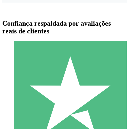
Confiança respaldada por avaliações
reais de clientes
Pacotes de Créditos Individuais
Pague conforme o uso com créditos de download. Sem
compromisso mensal.
1 Download
10
US$
00