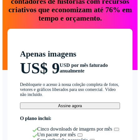
contadores de histórias com recursos
criativos que economizam até 76% em
tempo e orçamento.
Apenas imagens
US$ 9
USD por mês faturado
anualmente
Desbloqueie o acesso à nossa coleção completa de fotos,
vetores e gráficos liberados para uso comercial. Vídeo
não incluído.
Assine agora
O plano inclui:
Cinco downloads de imagens por mês
Um pacote por mês