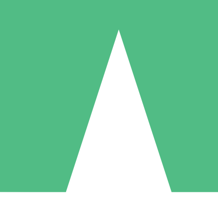
Pacotes de Créditos Individuais
gue conforme o uso com créditos de download. Sem compromisso mens
1 Download
5 Downloads
10 Downloads
10
15
20
US$
00
US$
00
US$
00