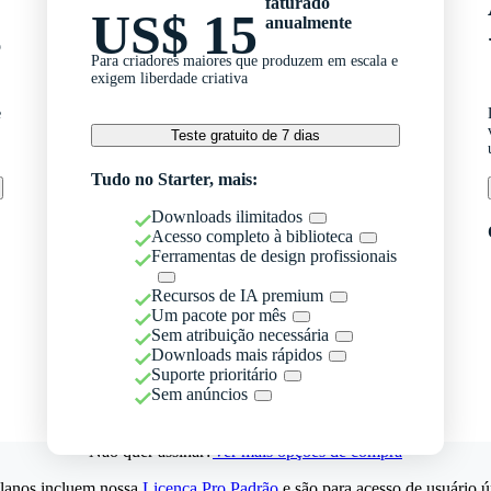
faturado
US$ 15
anualmente
o
Para criadores maiores que produzem em escala e
exigem liberdade criativa
e
Teste gratuito de 7 dias
Tudo no Starter, mais:
Downloads ilimitados
Acesso completo à biblioteca
Ferramentas de design profissionais
Recursos de IA premium
Um pacote por mês
Sem atribuição necessária
Downloads mais rápidos
Suporte prioritário
Sem anúncios
Não quer assinar?
Ver mais opções de compra
lanos incluem nossa
Licença Pro Padrão
e são para acesso de usuário ú