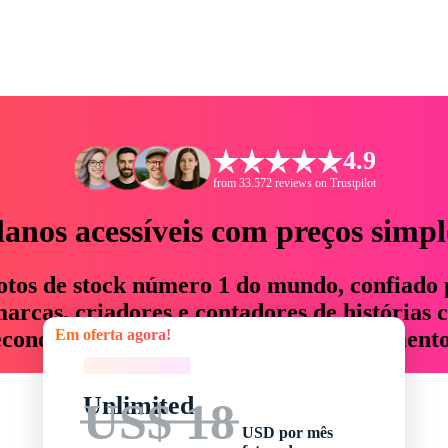
4.9
from 33.572 reviews on Trustpilot
lanos acessíveis com preços simpl
otos de stock número 1 do mundo, confiado 
rcas, criadores e contadores de histórias 
Em oferta agora!
economizam até 76% em tempo e orçamento
Em oferta agora!
Unlimited
US$ 18
USD por mês