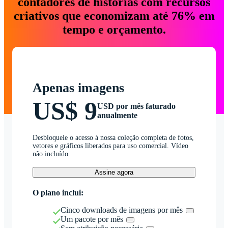
contadores de histórias com recursos
criativos que economizam até 76% em
tempo e orçamento.
Apenas imagens
US$ 9
USD por mês faturado
anualmente
Desbloqueie o acesso à nossa coleção completa de fotos,
vetores e gráficos liberados para uso comercial. Vídeo
não incluído.
Assine agora
O plano inclui:
Cinco downloads de imagens por mês
Um pacote por mês