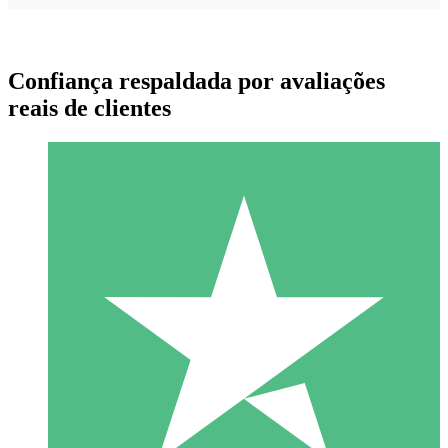
Confiança respaldada por avaliações
reais de clientes
Pacotes de Créditos Individuais
Pague conforme o uso com créditos de download. Sem
compromisso mensal.
1 Download
10
US$
00