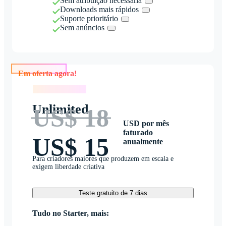
Sem atribuição necessária
Downloads mais rápidos
Suporte prioritário
Sem anúncios
Em oferta agora!
Em oferta agora!
Unlimited
US$ 18
USD por mês
faturado
US$ 15
anualmente
Para criadores maiores que produzem em escala e
exigem liberdade criativa
Teste gratuito de 7 dias
Tudo no Starter, mais: