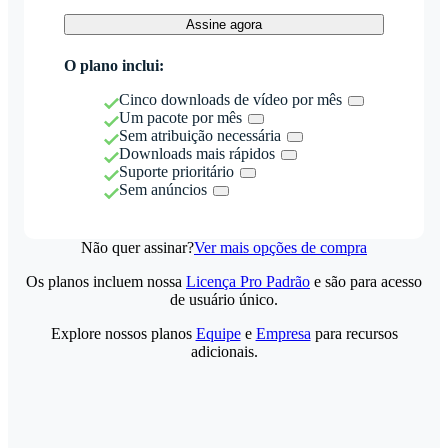
Assine agora
O plano inclui:
Cinco downloads de vídeo por mês
Um pacote por mês
Sem atribuição necessária
Downloads mais rápidos
Suporte prioritário
Sem anúncios
Não quer assinar?
Ver mais opções de compra
Os planos incluem nossa
Licença Pro Padrão
e são para acesso
de usuário único.
Explore nossos planos
Equipe
e
Empresa
para recursos
adicionais.