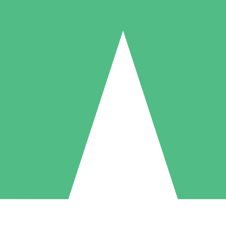
Pacotes de Créditos Individuais
gue conforme o uso com créditos de download. Sem compromisso mens
1 Download
5 Downloads
10 Downloads
10
15
20
US$
00
US$
00
US$
00