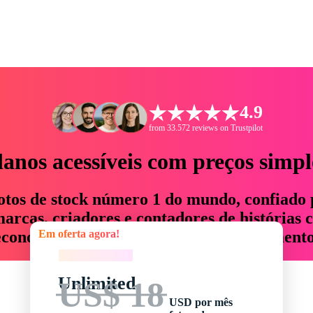
4.9
from 33.572 reviews on Trustpilot
lanos acessíveis com preços simpl
otos de stock número 1 do mundo, confiado 
rcas, criadores e contadores de histórias 
Em oferta agora!
economizam até 76% em tempo e orçamento
Em oferta agora!
Unlimited
US$ 18
USD por mês