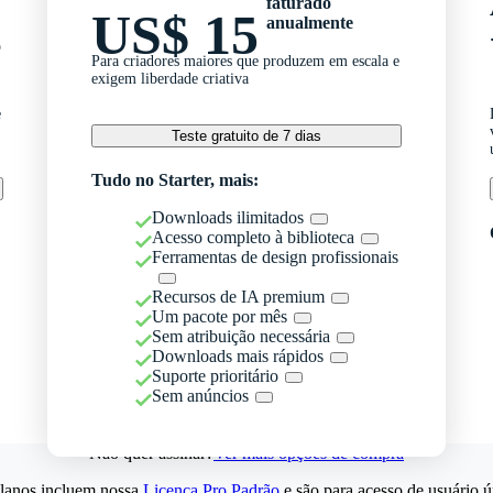
faturado
US$ 15
anualmente
o
Para criadores maiores que produzem em escala e
exigem liberdade criativa
e
Teste gratuito de 7 dias
Tudo no Starter, mais:
Downloads ilimitados
Acesso completo à biblioteca
Ferramentas de design profissionais
Recursos de IA premium
Um pacote por mês
Sem atribuição necessária
Downloads mais rápidos
Suporte prioritário
Sem anúncios
Não quer assinar?
Ver mais opções de compra
lanos incluem nossa
Licença Pro Padrão
e são para acesso de usuário ú