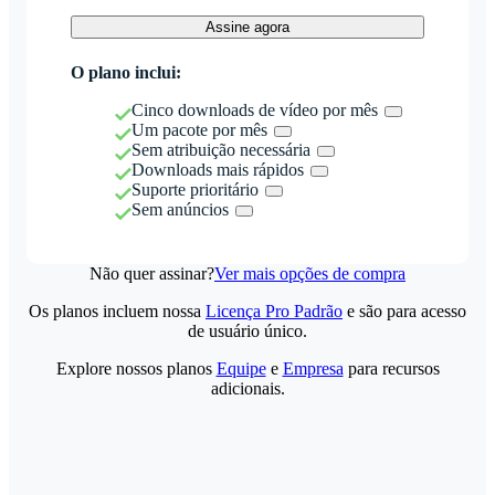
Assine agora
O plano inclui:
Cinco downloads de vídeo por mês
Um pacote por mês
Sem atribuição necessária
Downloads mais rápidos
Suporte prioritário
Sem anúncios
Não quer assinar?
Ver mais opções de compra
Os planos incluem nossa
Licença Pro Padrão
e são para acesso
de usuário único.
Explore nossos planos
Equipe
e
Empresa
para recursos
adicionais.