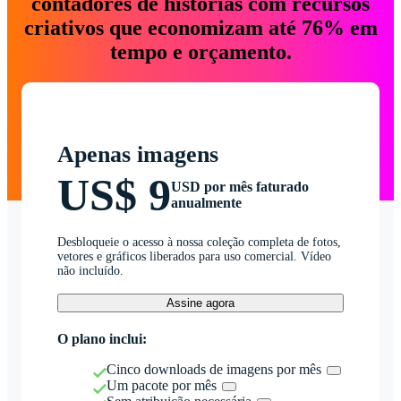
contadores de histórias com recursos
criativos que economizam até 76% em
tempo e orçamento.
Apenas imagens
US$ 9
USD por mês faturado
anualmente
Desbloqueie o acesso à nossa coleção completa de fotos,
vetores e gráficos liberados para uso comercial. Vídeo
não incluído.
Assine agora
O plano inclui:
Cinco downloads de imagens por mês
Um pacote por mês