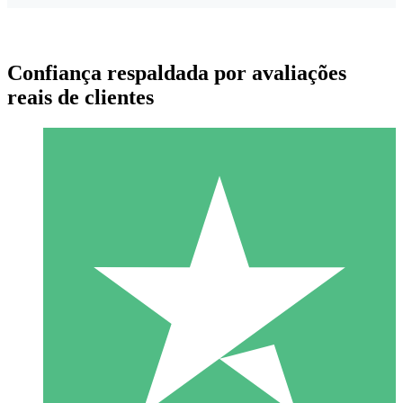
Confiança respaldada por avaliações
reais de clientes
Pacotes de Créditos Individuais
Pague conforme o uso com créditos de download. Sem
compromisso mensal.
1 Download
10
US$
00