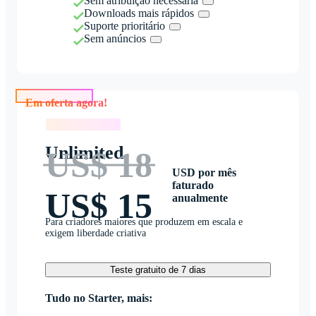
Sem atribuição necessária
Downloads mais rápidos
Suporte prioritário
Sem anúncios
Em oferta agora!
Em oferta agora!
Unlimited
US$ 18
USD por mês
faturado
US$ 15
anualmente
Para criadores maiores que produzem em escala e
exigem liberdade criativa
Teste gratuito de 7 dias
Tudo no Starter, mais: