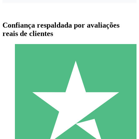
Confiança respaldada por avaliações
reais de clientes
Pacotes de Créditos Individuais
Pague conforme o uso com créditos de download. Sem
compromisso mensal.
1 Download
10
US$
00