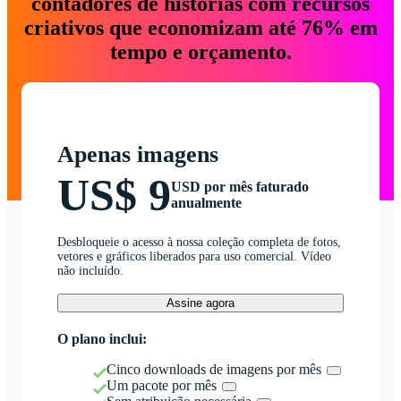
contadores de histórias com recursos
criativos que economizam até 76% em
tempo e orçamento.
Apenas imagens
US$ 9
USD por mês faturado
anualmente
Desbloqueie o acesso à nossa coleção completa de fotos,
vetores e gráficos liberados para uso comercial. Vídeo
não incluído.
Assine agora
O plano inclui:
Cinco downloads de imagens por mês
Um pacote por mês