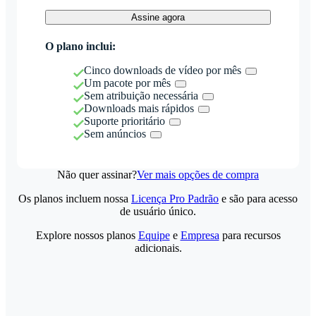
Assine agora
O plano inclui:
Cinco downloads de vídeo por mês
Um pacote por mês
Sem atribuição necessária
Downloads mais rápidos
Suporte prioritário
Sem anúncios
Não quer assinar?
Ver mais opções de compra
Os planos incluem nossa
Licença Pro Padrão
e são para acesso
de usuário único.
Explore nossos planos
Equipe
e
Empresa
para recursos
adicionais.