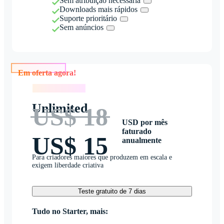
Sem atribuição necessária
Downloads mais rápidos
Suporte prioritário
Sem anúncios
Em oferta agora!
Em oferta agora!
Unlimited
US$ 18
USD por mês
faturado
US$ 15
anualmente
Para criadores maiores que produzem em escala e
exigem liberdade criativa
Teste gratuito de 7 dias
Tudo no Starter, mais: