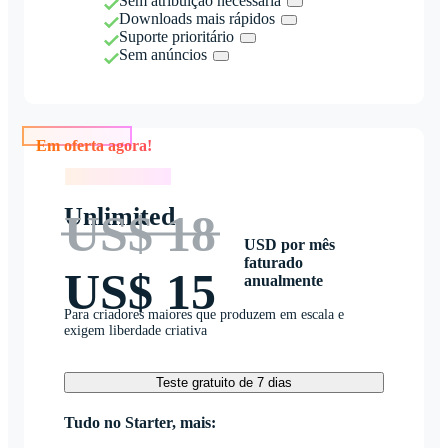
Sem atribuição necessária
Downloads mais rápidos
Suporte prioritário
Sem anúncios
Em oferta agora!
Em oferta agora!
Unlimited
US$ 18
USD por mês
faturado
US$ 15
anualmente
Para criadores maiores que produzem em escala e
exigem liberdade criativa
Teste gratuito de 7 dias
Tudo no Starter, mais: