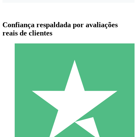
Confiança respaldada por avaliações
reais de clientes
Pacotes de Créditos Individuais
Pague conforme o uso com créditos de download. Sem
compromisso mensal.
1 Download
10
US$
00