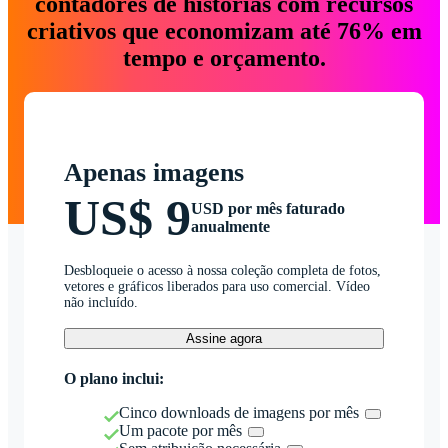
contadores de histórias com recursos
criativos que economizam até 76% em
tempo e orçamento.
Apenas imagens
US$ 9
USD por mês faturado
anualmente
Desbloqueie o acesso à nossa coleção completa de fotos,
vetores e gráficos liberados para uso comercial. Vídeo
não incluído.
Assine agora
O plano inclui:
Cinco downloads de imagens por mês
Um pacote por mês