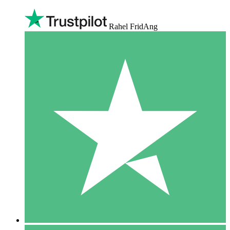
Rahel FridAng