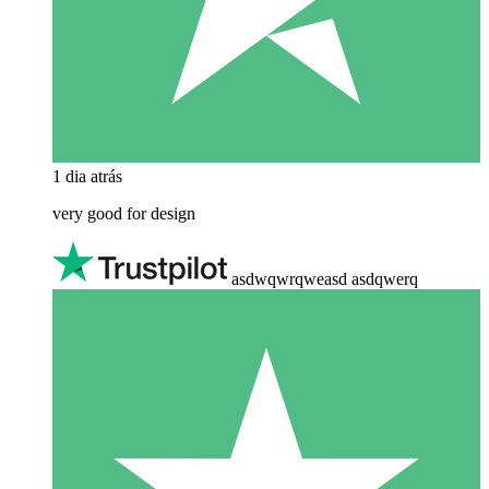
1 dia atrás
very good for design
asdwqwrqweasd asdqwerq