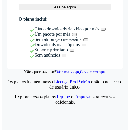
Assine agora
O plano inclui:
Cinco downloads de vídeo por mês
Um pacote por mês
Sem atribuição necessária
Downloads mais rápidos
Suporte prioritário
Sem anúncios
Não quer assinar?
Ver mais opções de compra
Os planos incluem nossa
Licença Pro Padrão
e são para acesso
de usuário único.
Explore nossos planos
Equipe
e
Empresa
para recursos
adicionais.