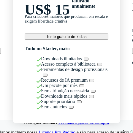
faturado
US$ 15
anualmente
o
Para criadores maiores que produzem em escala e
exigem liberdade criativa
e
Teste gratuito de 7 dias
Tudo no Starter, mais:
Downloads ilimitados
Acesso completo à biblioteca
Ferramentas de design profissionais
Recursos de IA premium
Um pacote por mês
Sem atribuição necessária
Downloads mais rápidos
Suporte prioritário
Sem anúncios
Não quer assinar?
Ver mais opções de compra
lanos incluem nossa
Licença Pro Padrão
e são para acesso de usuário ú