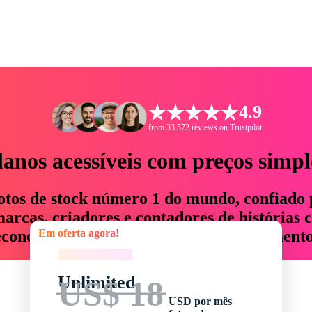
4.9
from 33.572 reviews on Trustpilot
lanos acessíveis com preços simpl
otos de stock número 1 do mundo, confiado 
rcas, criadores e contadores de histórias 
Em oferta agora!
economizam até 76% em tempo e orçamento
Em oferta agora!
Unlimited
US$ 18
USD por mês