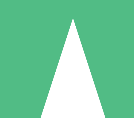
Pacotes de Créditos Individuais
gue conforme o uso com créditos de download. Sem compromisso mens
1 Download
5 Downloads
10 Downloads
10
15
20
US$
00
US$
00
US$
00