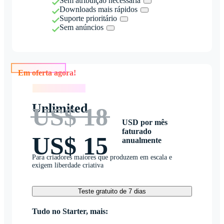
Sem atribuição necessária
Downloads mais rápidos
Suporte prioritário
Sem anúncios
Em oferta agora!
Em oferta agora!
Unlimited
US$ 18
USD por mês
faturado
US$ 15
anualmente
Para criadores maiores que produzem em escala e
exigem liberdade criativa
Teste gratuito de 7 dias
Tudo no Starter, mais: