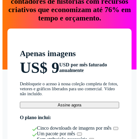
contadores de histórias com recursos
criativos que economizam até 76% em
tempo e orçamento.
Apenas imagens
US$ 9
USD por mês faturado
anualmente
Desbloqueie o acesso à nossa coleção completa de fotos,
vetores e gráficos liberados para uso comercial. Vídeo
não incluído.
Assine agora
O plano inclui:
Cinco downloads de imagens por mês
Um pacote por mês