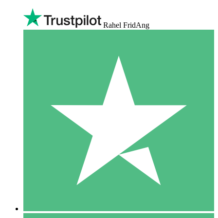
Rahel FridAng