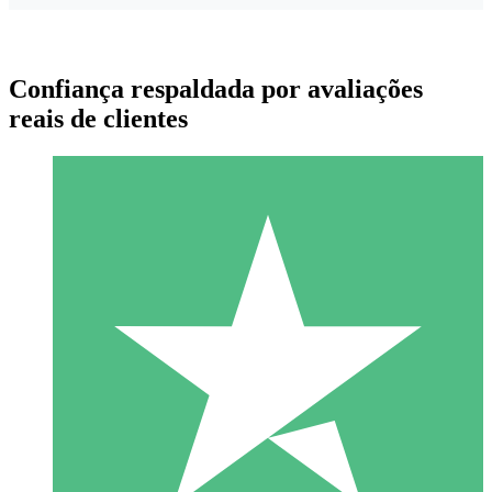
Confiança respaldada por avaliações
reais de clientes
Pacotes de Créditos Individuais
Pague conforme o uso com créditos de download. Sem
compromisso mensal.
1 Download
10
US$
00