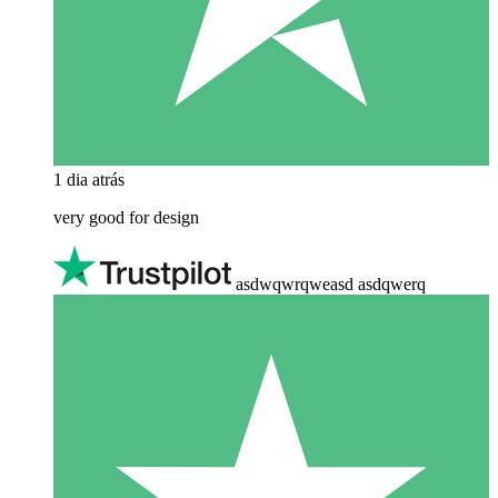
1 dia atrás
very good for design
asdwqwrqweasd asdqwerq