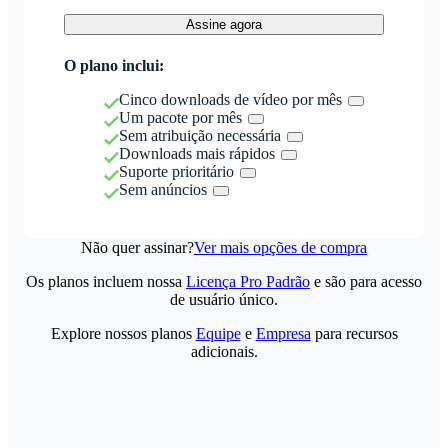
Assine agora
O plano inclui:
Cinco downloads de vídeo por mês
Um pacote por mês
Sem atribuição necessária
Downloads mais rápidos
Suporte prioritário
Sem anúncios
Não quer assinar?
Ver mais opções de compra
Os planos incluem nossa
Licença Pro Padrão
e são para acesso
de usuário único.
Explore nossos planos
Equipe
e
Empresa
para recursos
adicionais.