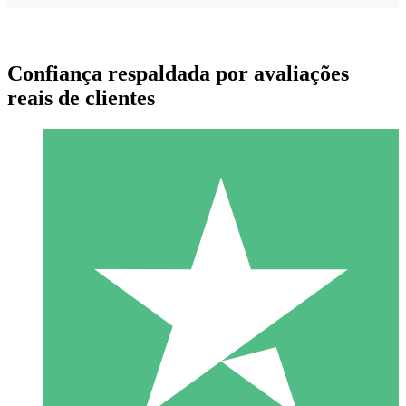
Confiança respaldada por avaliações
reais de clientes
Pacotes de Créditos Individuais
Pague conforme o uso com créditos de download. Sem
compromisso mensal.
1 Download
10
US$
00