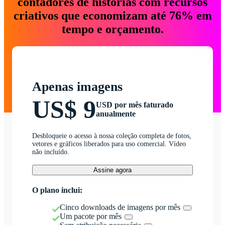
contadores de histórias com recursos
criativos que economizam até 76% em
tempo e orçamento.
Apenas imagens
US$ 9
USD por mês faturado
anualmente
Desbloqueie o acesso à nossa coleção completa de fotos,
vetores e gráficos liberados para uso comercial. Vídeo
não incluído.
Assine agora
O plano inclui:
Cinco downloads de imagens por mês
Um pacote por mês