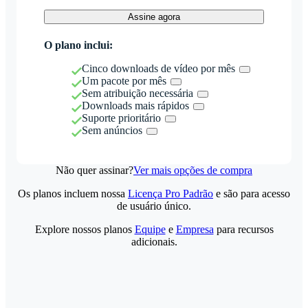
Assine agora
O plano inclui:
Cinco downloads de vídeo por mês
Um pacote por mês
Sem atribuição necessária
Downloads mais rápidos
Suporte prioritário
Sem anúncios
Não quer assinar?
Ver mais opções de compra
Os planos incluem nossa
Licença Pro Padrão
e são para acesso
de usuário único.
Explore nossos planos
Equipe
e
Empresa
para recursos
adicionais.