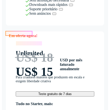
Sem atribuição necessária
Downloads mais rápidos
Suporte prioritário
Sem anúncios
Em oferta agora!
Em oferta agora!
Unlimited
US$ 18
USD por mês
faturado
US$ 15
anualmente
Para criadores maiores que produzem em escala e
exigem liberdade criativa
Teste gratuito de 7 dias
Tudo no Starter, mais: