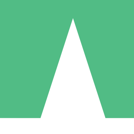
Pacotes de Créditos Individuais
gue conforme o uso com créditos de download. Sem compromisso mens
1 Download
5 Downloads
10 Downloads
10
15
20
US$
00
US$
00
US$
00