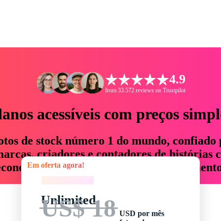
4.9
from 33.572 reviews on Trustpilot
lanos acessíveis com preços simpl
otos de stock número 1 do mundo, confiado 
rcas, criadores e contadores de histórias 
Em oferta agora!
economizam até 76% em tempo e orçamento
Em oferta agora!
Unlimited
US$ 18
USD por mês