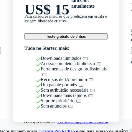
faturado
US$ 15
anualmente
o
Para criadores maiores que produzem em escala e
exigem liberdade criativa
e
Teste gratuito de 7 dias
Tudo no Starter, mais:
Downloads ilimitados
Acesso completo à biblioteca
Ferramentas de design profissionais
Recursos de IA premium
Um pacote por mês
Sem atribuição necessária
Downloads mais rápidos
Suporte prioritário
Sem anúncios
Não quer assinar?
Ver mais opções de compra
lanos incluem nossa
Licença Pro Padrão
e são para acesso de usuário ú