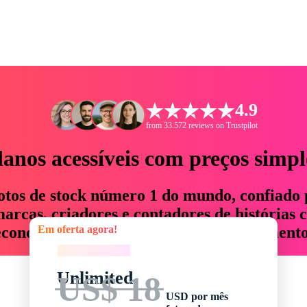
4.9
from 33.572 reviews on Trustpilot
lanos acessíveis com preços simpl
otos de stock número 1 do mundo, confiado 
rcas, criadores e contadores de histórias 
Em oferta agora!
economizam até 76% em tempo e orçamento
Em oferta agora!
Unlimited
US$ 18
USD por mês