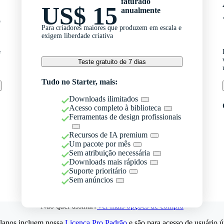
faturado
US$ 15
anualmente
o
Para criadores maiores que produzem em escala e
exigem liberdade criativa
e
Teste gratuito de 7 dias
Tudo no Starter, mais:
Downloads ilimitados
Acesso completo à biblioteca
Ferramentas de design profissionais
Recursos de IA premium
Um pacote por mês
Sem atribuição necessária
Downloads mais rápidos
Suporte prioritário
Sem anúncios
Não quer assinar?
Ver mais opções de compra
lanos incluem nossa
Licença Pro Padrão
e são para acesso de usuário ú