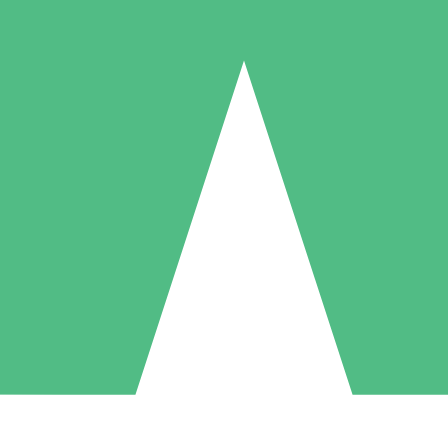
Pacotes de Créditos Individuais
gue conforme o uso com créditos de download. Sem compromisso mens
1 Download
5 Downloads
10 Downloads
10
15
20
US$
00
US$
00
US$
00