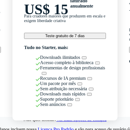
faturado
US$ 15
anualmente
o
Para criadores maiores que produzem em escala e
exigem liberdade criativa
e
Teste gratuito de 7 dias
Tudo no Starter, mais:
Downloads ilimitados
Acesso completo à biblioteca
Ferramentas de design profissionais
Recursos de IA premium
Um pacote por mês
Sem atribuição necessária
Downloads mais rápidos
Suporte prioritário
Sem anúncios
Não quer assinar?
Ver mais opções de compra
lanos incluem nossa
Licença Pro Padrão
e são para acesso de usuário ú