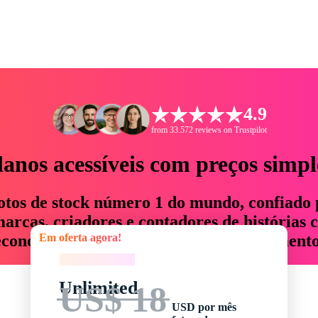
4.9
from 33.572 reviews on Trustpilot
lanos acessíveis com preços simpl
otos de stock número 1 do mundo, confiado 
rcas, criadores e contadores de histórias 
Em oferta agora!
economizam até 76% em tempo e orçamento
Em oferta agora!
Unlimited
US$ 18
USD por mês