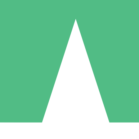
Pacotes de Créditos Individuais
gue conforme o uso com créditos de download. Sem compromisso mens
1 Download
5 Downloads
10 Downloads
10
15
20
US$
00
US$
00
US$
00