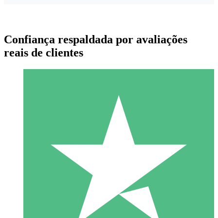
Confiança respaldada por avaliações
reais de clientes
Pacotes de Créditos Individuais
Pague conforme o uso com créditos de download. Sem
compromisso mensal.
1 Download
10
US$
00