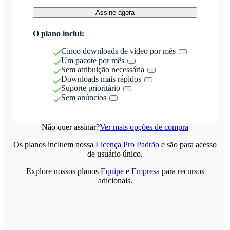
Assine agora
O plano inclui:
Cinco downloads de vídeo por mês
Um pacote por mês
Sem atribuição necessária
Downloads mais rápidos
Suporte prioritário
Sem anúncios
Não quer assinar?
Ver mais opções de compra
Os planos incluem nossa
Licença Pro Padrão
e são para acesso
de usuário único.
Explore nossos planos
Equipe
e
Empresa
para recursos
adicionais.