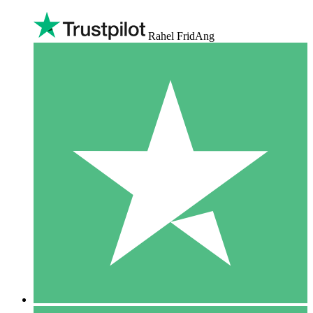
Rahel FridAng