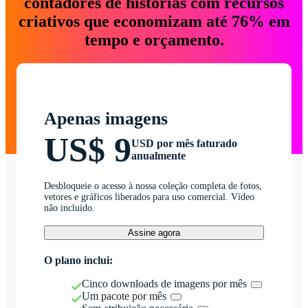
contadores de histórias com recursos
criativos que economizam até 76% em
tempo e orçamento.
Apenas imagens
US$ 9
USD por mês faturado
anualmente
Desbloqueie o acesso à nossa coleção completa de fotos,
vetores e gráficos liberados para uso comercial. Vídeo
não incluído.
Assine agora
O plano inclui:
Cinco downloads de imagens por mês
Um pacote por mês