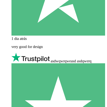
1 dia atrás
very good for design
asdwqwrqweasd asdqwerq