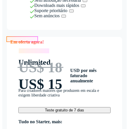
Sem atribuição necessária
Downloads mais rápidos
Suporte prioritário
Sem anúncios
Em oferta agora!
Em oferta agora!
Unlimited
US$ 18
USD por mês
faturado
US$ 15
anualmente
Para criadores maiores que produzem em escala e
exigem liberdade criativa
Teste gratuito de 7 dias
Tudo no Starter, mais: