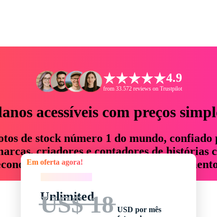
4.9
from 33.572 reviews on Trustpilot
lanos acessíveis com preços simpl
otos de stock número 1 do mundo, confiado 
rcas, criadores e contadores de histórias 
Em oferta agora!
economizam até 76% em tempo e orçamento
Em oferta agora!
Unlimited
US$ 18
USD por mês