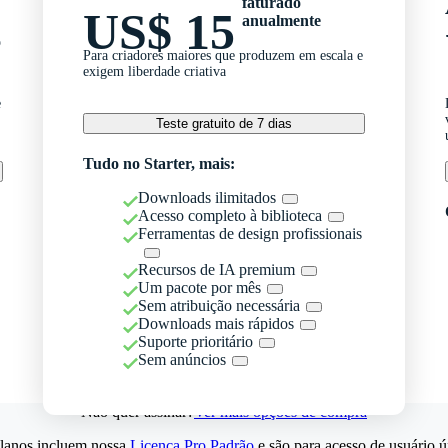
faturado
US$ 15
anualmente
o
Para criadores maiores que produzem em escala e
exigem liberdade criativa
e
Teste gratuito de 7 dias
Tudo no Starter, mais:
Downloads ilimitados
Acesso completo à biblioteca
Ferramentas de design profissionais
Recursos de IA premium
Um pacote por mês
Sem atribuição necessária
Downloads mais rápidos
Suporte prioritário
Sem anúncios
Não quer assinar?
Ver mais opções de compra
lanos incluem nossa
Licença Pro Padrão
e são para acesso de usuário ú