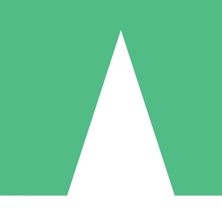
Pacotes de Créditos Individuais
gue conforme o uso com créditos de download. Sem compromisso mens
1 Download
5 Downloads
10 Downloads
10
15
20
US$
00
US$
00
US$
00