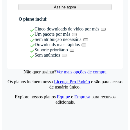
Assine agora
O plano inclui:
Cinco downloads de vídeo por mês
Um pacote por mês
Sem atribuição necessária
Downloads mais rápidos
Suporte prioritário
Sem anúncios
Não quer assinar?
Ver mais opções de compra
Os planos incluem nossa
Licença Pro Padrão
e são para acesso
de usuário único.
Explore nossos planos
Equipe
e
Empresa
para recursos
adicionais.