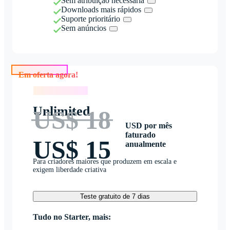
Sem atribuição necessária
Downloads mais rápidos
Suporte prioritário
Sem anúncios
Em oferta agora!
Em oferta agora!
Unlimited
US$ 18
USD por mês
faturado
US$ 15
anualmente
Para criadores maiores que produzem em escala e
exigem liberdade criativa
Teste gratuito de 7 dias
Tudo no Starter, mais: