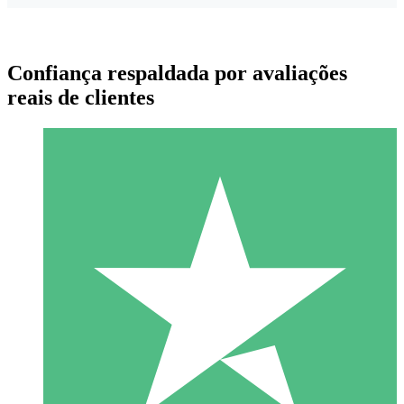
Confiança respaldada por avaliações
reais de clientes
Pacotes de Créditos Individuais
Pague conforme o uso com créditos de download. Sem
compromisso mensal.
1 Download
10
US$
00