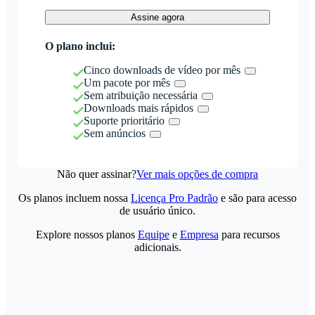
Assine agora
O plano inclui:
Cinco downloads de vídeo por mês
Um pacote por mês
Sem atribuição necessária
Downloads mais rápidos
Suporte prioritário
Sem anúncios
Não quer assinar?
Ver mais opções de compra
Os planos incluem nossa
Licença Pro Padrão
e são para acesso
de usuário único.
Explore nossos planos
Equipe
e
Empresa
para recursos
adicionais.