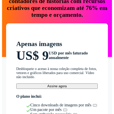
contadores de histórias com recursos
criativos que economizam até 76% em
tempo e orçamento.
Apenas imagens
US$ 9
USD por mês faturado
anualmente
Desbloqueie o acesso à nossa coleção completa de fotos,
vetores e gráficos liberados para uso comercial. Vídeo
não incluído.
Assine agora
O plano inclui:
Cinco downloads de imagens por mês
Um pacote por mês