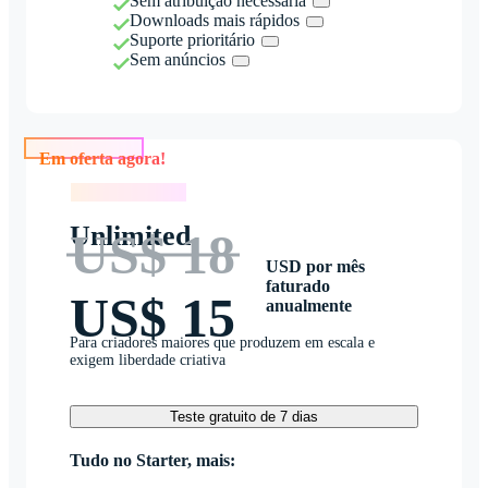
Sem atribuição necessária
Downloads mais rápidos
Suporte prioritário
Sem anúncios
Em oferta agora!
Em oferta agora!
Unlimited
US$ 18
USD por mês
faturado
US$ 15
anualmente
Para criadores maiores que produzem em escala e
exigem liberdade criativa
Teste gratuito de 7 dias
Tudo no Starter, mais: