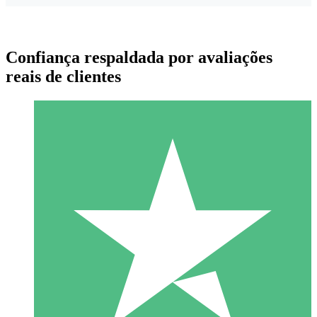
Confiança respaldada por avaliações
reais de clientes
Pacotes de Créditos Individuais
Pague conforme o uso com créditos de download. Sem
compromisso mensal.
1 Download
10
US$
00