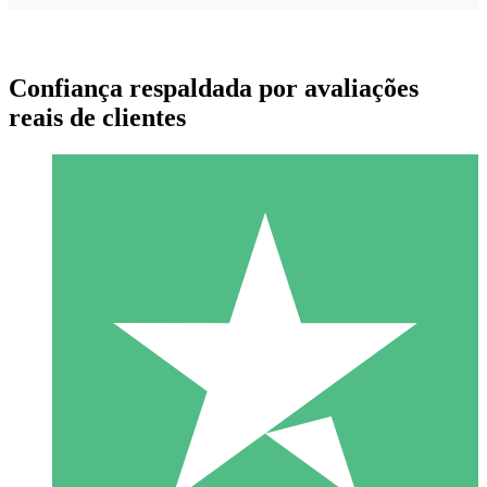
Confiança respaldada por avaliações
reais de clientes
Pacotes de Créditos Individuais
Pague conforme o uso com créditos de download. Sem
compromisso mensal.
1 Download
10
US$
00