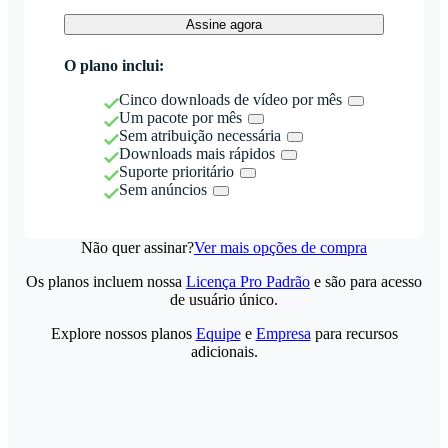
Assine agora
O plano inclui:
Cinco downloads de vídeo por mês
Um pacote por mês
Sem atribuição necessária
Downloads mais rápidos
Suporte prioritário
Sem anúncios
Não quer assinar?
Ver mais opções de compra
Os planos incluem nossa
Licença Pro Padrão
e são para acesso
de usuário único.
Explore nossos planos
Equipe
e
Empresa
para recursos
adicionais.