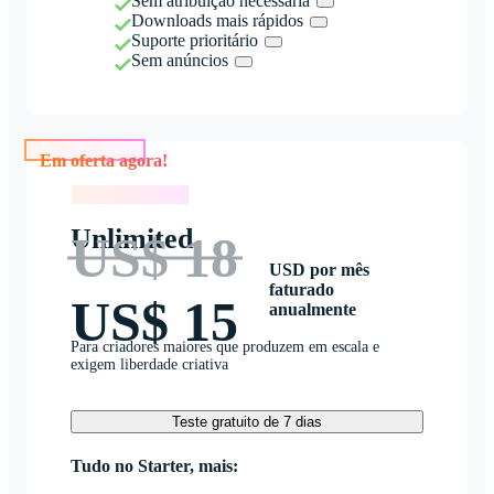
Sem atribuição necessária
Downloads mais rápidos
Suporte prioritário
Sem anúncios
Em oferta agora!
Em oferta agora!
Unlimited
US$ 18
USD por mês
faturado
US$ 15
anualmente
Para criadores maiores que produzem em escala e
exigem liberdade criativa
Teste gratuito de 7 dias
Tudo no Starter, mais: