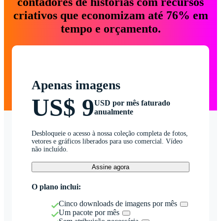
contadores de histórias com recursos
criativos que economizam até 76% em
tempo e orçamento.
Apenas imagens
US$ 9
USD por mês faturado
anualmente
Desbloqueie o acesso à nossa coleção completa de fotos,
vetores e gráficos liberados para uso comercial. Vídeo
não incluído.
Assine agora
O plano inclui:
Cinco downloads de imagens por mês
Um pacote por mês