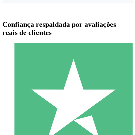
Confiança respaldada por avaliações
reais de clientes
Pacotes de Créditos Individuais
Pague conforme o uso com créditos de download. Sem
compromisso mensal.
1 Download
10
US$
00