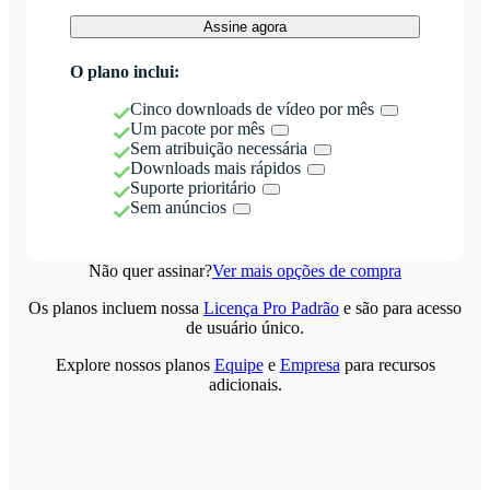
Assine agora
O plano inclui:
Cinco downloads de vídeo por mês
Um pacote por mês
Sem atribuição necessária
Downloads mais rápidos
Suporte prioritário
Sem anúncios
Não quer assinar?
Ver mais opções de compra
Os planos incluem nossa
Licença Pro Padrão
e são para acesso
de usuário único.
Explore nossos planos
Equipe
e
Empresa
para recursos
adicionais.