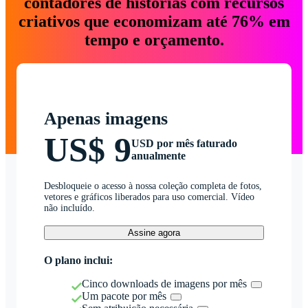
contadores de histórias com recursos
criativos que economizam até 76% em
tempo e orçamento.
Apenas imagens
US$ 9
USD por mês faturado
anualmente
Desbloqueie o acesso à nossa coleção completa de fotos,
vetores e gráficos liberados para uso comercial. Vídeo
não incluído.
Assine agora
O plano inclui:
Cinco downloads de imagens por mês
Um pacote por mês