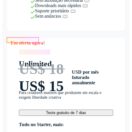
Sem atribuição necessária
Downloads mais rápidos
Suporte prioritário
Sem anúncios
Em oferta agora!
Em oferta agora!
Unlimited
US$ 18
USD por mês
faturado
US$ 15
anualmente
Para criadores maiores que produzem em escala e
exigem liberdade criativa
Teste gratuito de 7 dias
Tudo no Starter, mais: