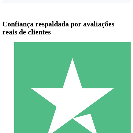
Confiança respaldada por avaliações
reais de clientes
Pacotes de Créditos Individuais
Pague conforme o uso com créditos de download. Sem
compromisso mensal.
1 Download
10
US$
00