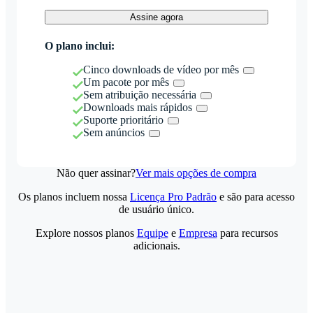
Assine agora
O plano inclui:
Cinco downloads de vídeo por mês
Um pacote por mês
Sem atribuição necessária
Downloads mais rápidos
Suporte prioritário
Sem anúncios
Não quer assinar?
Ver mais opções de compra
Os planos incluem nossa
Licença Pro Padrão
e são para acesso
de usuário único.
Explore nossos planos
Equipe
e
Empresa
para recursos
adicionais.