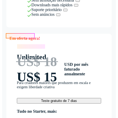
Sem atribuição necessária
Downloads mais rápidos
Suporte prioritário
Sem anúncios
Em oferta agora!
Em oferta agora!
Unlimited
US$ 18
USD por mês
faturado
US$ 15
anualmente
Para criadores maiores que produzem em escala e
exigem liberdade criativa
Teste gratuito de 7 dias
Tudo no Starter, mais: