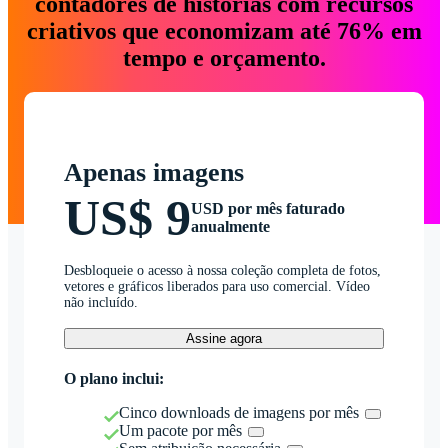
contadores de histórias com recursos
criativos que economizam até 76% em
tempo e orçamento.
Apenas imagens
US$ 9
USD por mês faturado
anualmente
Desbloqueie o acesso à nossa coleção completa de fotos,
vetores e gráficos liberados para uso comercial. Vídeo
não incluído.
Assine agora
O plano inclui:
Cinco downloads de imagens por mês
Um pacote por mês