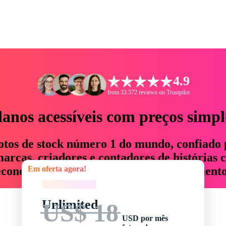
4.9
from 33.572 reviews on Trustpilot
lanos acessíveis com preços simpl
otos de stock número 1 do mundo, confiado 
rcas, criadores e contadores de histórias 
Em oferta agora!
economizam até 76% em tempo e orçamento
Em oferta agora!
Unlimited
US$ 18
USD por mês