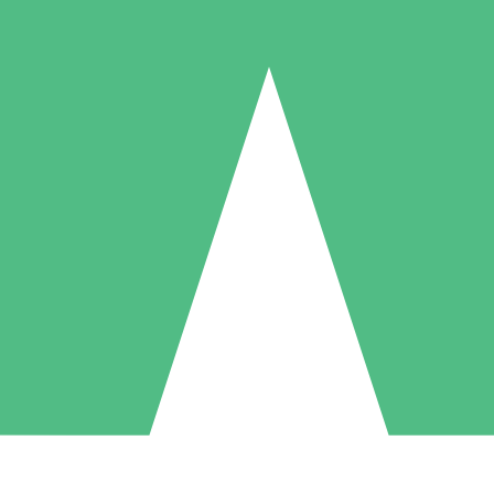
Pacotes de Créditos Individuais
gue conforme o uso com créditos de download. Sem compromisso mens
1 Download
5 Downloads
10 Downloads
10
15
20
US$
00
US$
00
US$
00