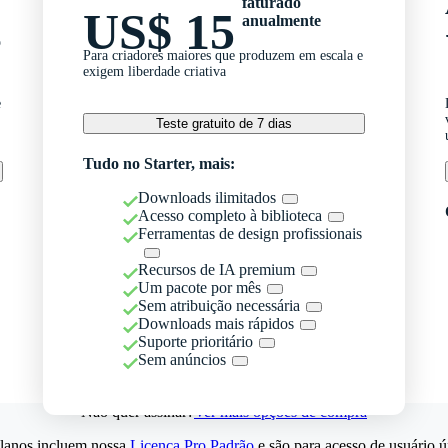
faturado
US$ 15
anualmente
o
Para criadores maiores que produzem em escala e
exigem liberdade criativa
e
Teste gratuito de 7 dias
Tudo no Starter, mais:
Downloads ilimitados
Acesso completo à biblioteca
Ferramentas de design profissionais
Recursos de IA premium
Um pacote por mês
Sem atribuição necessária
Downloads mais rápidos
Suporte prioritário
Sem anúncios
Não quer assinar?
Ver mais opções de compra
lanos incluem nossa
Licença Pro Padrão
e são para acesso de usuário ú