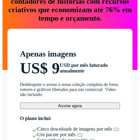
contadores de histórias com recursos
criativos que economizam até 76% em
tempo e orçamento.
Apenas imagens
US$ 9
USD por mês faturado
anualmente
Desbloqueie o acesso à nossa coleção completa de fotos,
vetores e gráficos liberados para uso comercial. Vídeo
não incluído.
Assine agora
O plano inclui:
Cinco downloads de imagens por mês
Um pacote por mês