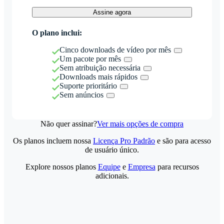
Assine agora
O plano inclui:
Cinco downloads de vídeo por mês
Um pacote por mês
Sem atribuição necessária
Downloads mais rápidos
Suporte prioritário
Sem anúncios
Não quer assinar?
Ver mais opções de compra
Os planos incluem nossa
Licença Pro Padrão
e são para acesso
de usuário único.
Explore nossos planos
Equipe
e
Empresa
para recursos
adicionais.