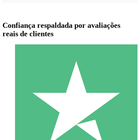
Confiança respaldada por avaliações
reais de clientes
Pacotes de Créditos Individuais
Pague conforme o uso com créditos de download. Sem
compromisso mensal.
1 Download
10
US$
00