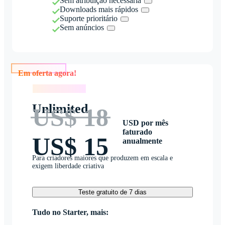
Sem atribuição necessária
Downloads mais rápidos
Suporte prioritário
Sem anúncios
Em oferta agora!
Em oferta agora!
Unlimited
US$ 18
USD por mês
faturado
US$ 15
anualmente
Para criadores maiores que produzem em escala e
exigem liberdade criativa
Teste gratuito de 7 dias
Tudo no Starter, mais: