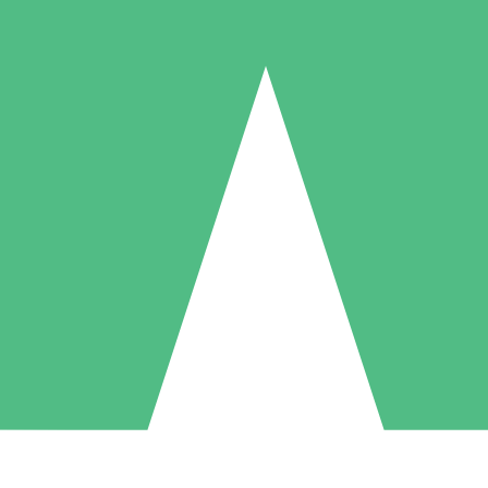
Pacotes de Créditos Individuais
gue conforme o uso com créditos de download. Sem compromisso mens
1 Download
5 Downloads
10 Downloads
10
15
20
US$
00
US$
00
US$
00