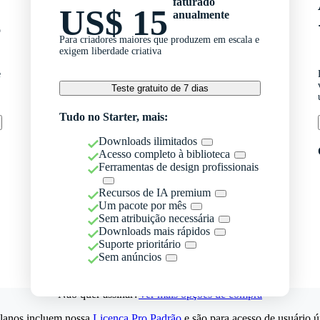
faturado
US$ 15
anualmente
o
Para criadores maiores que produzem em escala e
exigem liberdade criativa
e
Teste gratuito de 7 dias
Tudo no Starter, mais:
Downloads ilimitados
Acesso completo à biblioteca
Ferramentas de design profissionais
Recursos de IA premium
Um pacote por mês
Sem atribuição necessária
Downloads mais rápidos
Suporte prioritário
Sem anúncios
Não quer assinar?
Ver mais opções de compra
lanos incluem nossa
Licença Pro Padrão
e são para acesso de usuário ú