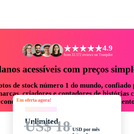
4.9
from 33.572 reviews on Trustpilot
lanos acessíveis com preços simpl
otos de stock número 1 do mundo, confiado 
rcas, criadores e contadores de histórias 
Em oferta agora!
economizam até 76% em tempo e orçamento
Em oferta agora!
Unlimited
US$ 18
USD por mês