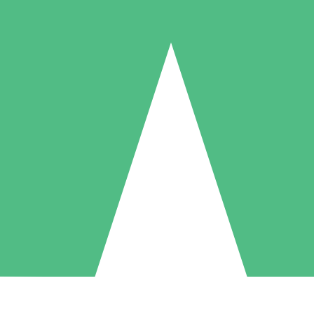
Pacotes de Créditos Individuais
gue conforme o uso com créditos de download. Sem compromisso mens
1 Download
5 Downloads
10 Downloads
10
15
20
US$
00
US$
00
US$
00