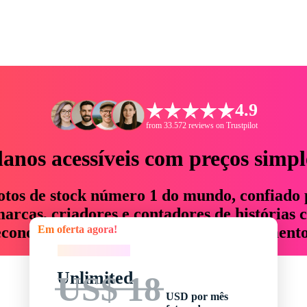
4.9
from 33.572 reviews on Trustpilot
lanos acessíveis com preços simpl
otos de stock número 1 do mundo, confiado 
rcas, criadores e contadores de histórias 
Em oferta agora!
economizam até 76% em tempo e orçamento
Em oferta agora!
Unlimited
US$ 18
USD por mês