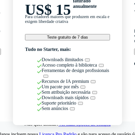
faturado
US$ 15
anualmente
o
Para criadores maiores que produzem em escala e
exigem liberdade criativa
e
Teste gratuito de 7 dias
Tudo no Starter, mais:
Downloads ilimitados
Acesso completo à biblioteca
Ferramentas de design profissionais
Recursos de IA premium
Um pacote por mês
Sem atribuição necessária
Downloads mais rápidos
Suporte prioritário
Sem anúncios
Não quer assinar?
Ver mais opções de compra
lanos incluem nossa
Licença Pro Padrão
e são para acesso de usuário ú