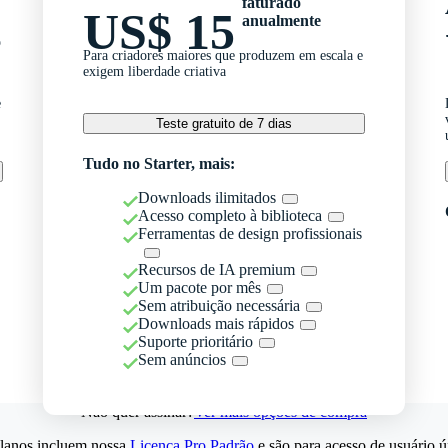
faturado
US$ 15
anualmente
o
Para criadores maiores que produzem em escala e
exigem liberdade criativa
e
Teste gratuito de 7 dias
Tudo no Starter, mais:
Downloads ilimitados
Acesso completo à biblioteca
Ferramentas de design profissionais
Recursos de IA premium
Um pacote por mês
Sem atribuição necessária
Downloads mais rápidos
Suporte prioritário
Sem anúncios
Não quer assinar?
Ver mais opções de compra
lanos incluem nossa
Licença Pro Padrão
e são para acesso de usuário ú