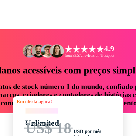
4.9
from 33.572 reviews on Trustpilot
lanos acessíveis com preços simpl
otos de stock número 1 do mundo, confiado 
rcas, criadores e contadores de histórias 
Em oferta agora!
economizam até 76% em tempo e orçamento
Em oferta agora!
Unlimited
US$ 18
USD por mês