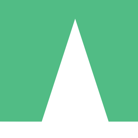
Pacotes de Créditos Individuais
gue conforme o uso com créditos de download. Sem compromisso mens
1 Download
5 Downloads
10 Downloads
10
15
20
US$
00
US$
00
US$
00