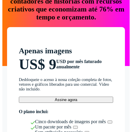
contadores de histórias com recursos
criativos que economizam até 76% em
tempo e orçamento.
Apenas imagens
US$ 9
USD por mês faturado
anualmente
Desbloqueie o acesso à nossa coleção completa de fotos,
vetores e gráficos liberados para uso comercial. Vídeo
não incluído.
Assine agora
O plano inclui:
Cinco downloads de imagens por mês
Um pacote por mês