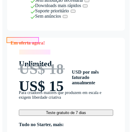
Sem atribuição necessária
Downloads mais rápidos
Suporte prioritário
Sem anúncios
Em oferta agora!
Em oferta agora!
Unlimited
US$ 18
USD por mês
faturado
US$ 15
anualmente
Para criadores maiores que produzem em escala e
exigem liberdade criativa
Teste gratuito de 7 dias
Tudo no Starter, mais: