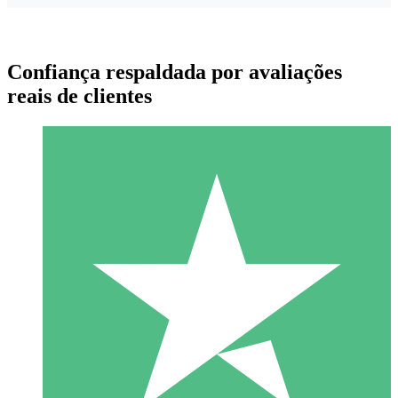
Confiança respaldada por avaliações
reais de clientes
Pacotes de Créditos Individuais
Pague conforme o uso com créditos de download. Sem
compromisso mensal.
1 Download
10
US$
00