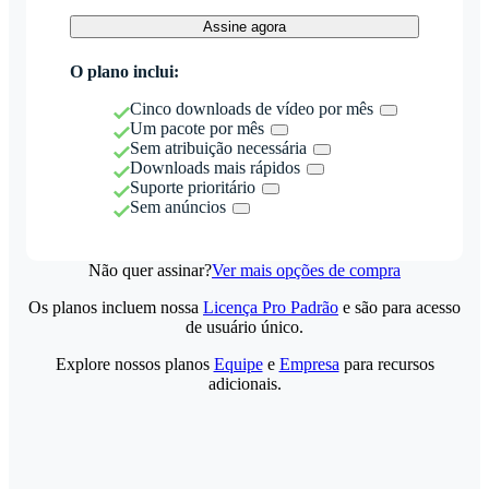
Assine agora
O plano inclui:
Cinco downloads de vídeo por mês
Um pacote por mês
Sem atribuição necessária
Downloads mais rápidos
Suporte prioritário
Sem anúncios
Não quer assinar?
Ver mais opções de compra
Os planos incluem nossa
Licença Pro Padrão
e são para acesso
de usuário único.
Explore nossos planos
Equipe
e
Empresa
para recursos
adicionais.