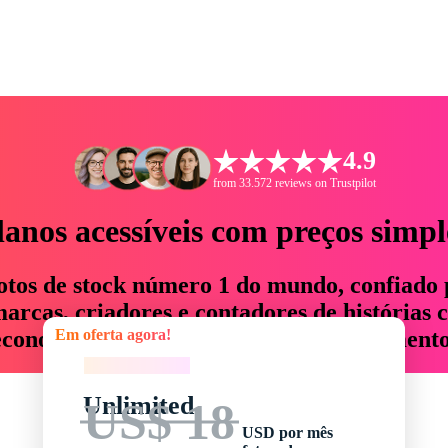
4.9
from 33.572 reviews on Trustpilot
lanos acessíveis com preços simpl
otos de stock número 1 do mundo, confiado 
rcas, criadores e contadores de histórias 
Em oferta agora!
economizam até 76% em tempo e orçamento
Em oferta agora!
Unlimited
US$ 18
USD por mês