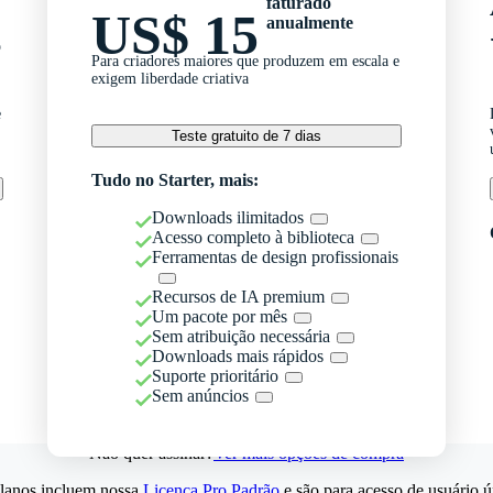
faturado
US$ 15
anualmente
o
Para criadores maiores que produzem em escala e
exigem liberdade criativa
e
Teste gratuito de 7 dias
Tudo no Starter, mais:
Downloads ilimitados
Acesso completo à biblioteca
Ferramentas de design profissionais
Recursos de IA premium
Um pacote por mês
Sem atribuição necessária
Downloads mais rápidos
Suporte prioritário
Sem anúncios
Não quer assinar?
Ver mais opções de compra
lanos incluem nossa
Licença Pro Padrão
e são para acesso de usuário ú