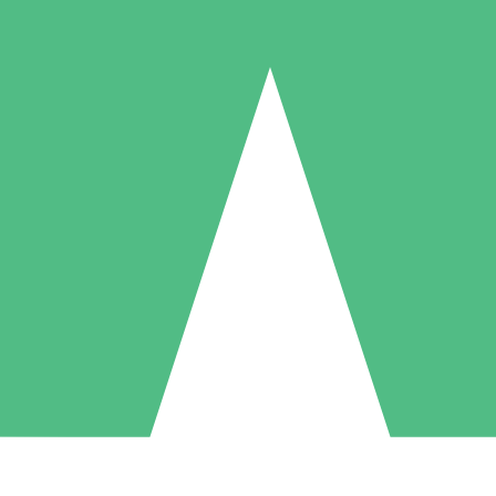
Pacotes de Créditos Individuais
gue conforme o uso com créditos de download. Sem compromisso mens
1 Download
5 Downloads
10 Downloads
10
15
20
US$
00
US$
00
US$
00