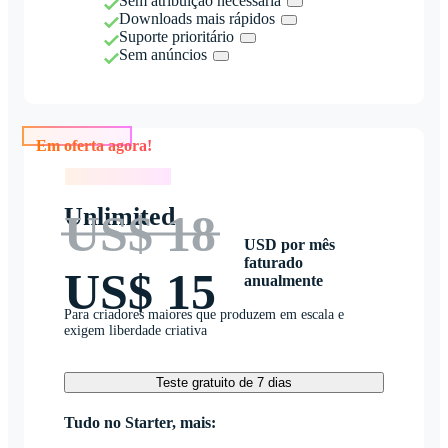
Sem atribuição necessária
Downloads mais rápidos
Suporte prioritário
Sem anúncios
Em oferta agora!
Em oferta agora!
Unlimited
US$ 18
USD por mês
faturado
US$ 15
anualmente
Para criadores maiores que produzem em escala e
exigem liberdade criativa
Teste gratuito de 7 dias
Tudo no Starter, mais: