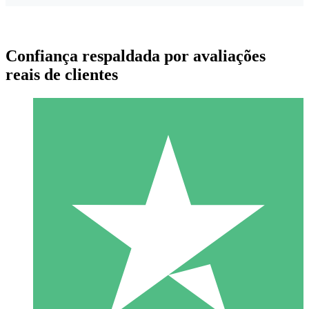
Confiança respaldada por avaliações
reais de clientes
Pacotes de Créditos Individuais
Pague conforme o uso com créditos de download. Sem
compromisso mensal.
1 Download
10
US$
00