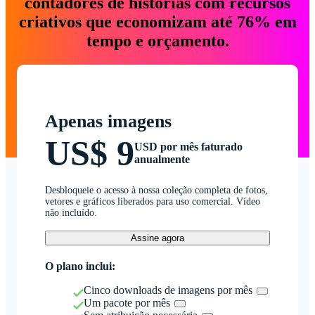
contadores de histórias com recursos
criativos que economizam até 76% em
tempo e orçamento.
Apenas imagens
US$ 9
USD por mês faturado
anualmente
Desbloqueie o acesso à nossa coleção completa de fotos,
vetores e gráficos liberados para uso comercial. Vídeo
não incluído.
Assine agora
O plano inclui:
Cinco downloads de imagens por mês
Um pacote por mês