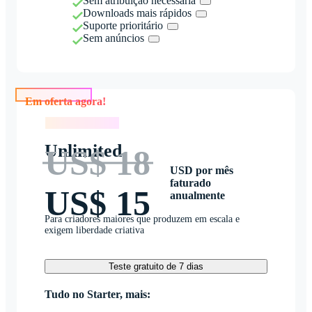
Sem atribuição necessária
Downloads mais rápidos
Suporte prioritário
Sem anúncios
Em oferta agora!
Em oferta agora!
Unlimited
US$ 18
USD por mês
faturado
US$ 15
anualmente
Para criadores maiores que produzem em escala e
exigem liberdade criativa
Teste gratuito de 7 dias
Tudo no Starter, mais: