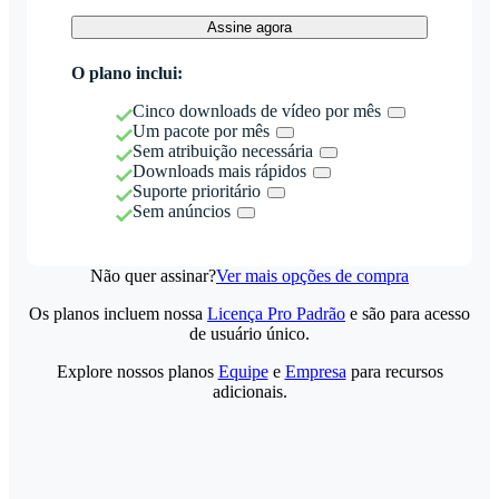
Assine agora
O plano inclui:
Cinco downloads de vídeo por mês
Um pacote por mês
Sem atribuição necessária
Downloads mais rápidos
Suporte prioritário
Sem anúncios
Não quer assinar?
Ver mais opções de compra
Os planos incluem nossa
Licença Pro Padrão
e são para acesso
de usuário único.
Explore nossos planos
Equipe
e
Empresa
para recursos
adicionais.