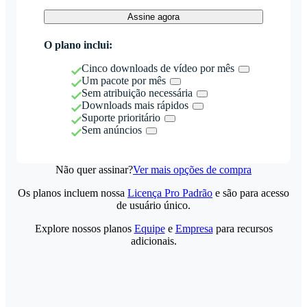
Assine agora
O plano inclui:
Cinco downloads de vídeo por mês
Um pacote por mês
Sem atribuição necessária
Downloads mais rápidos
Suporte prioritário
Sem anúncios
Não quer assinar?
Ver mais opções de compra
Os planos incluem nossa
Licença Pro Padrão
e são para acesso
de usuário único.
Explore nossos planos
Equipe
e
Empresa
para recursos
adicionais.