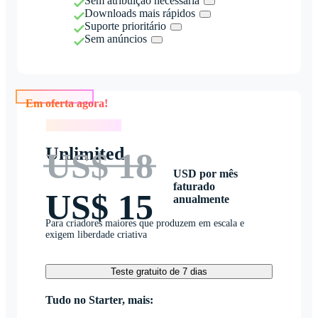
Sem atribuição necessária
Downloads mais rápidos
Suporte prioritário
Sem anúncios
Em oferta agora!
Em oferta agora!
Unlimited
US$ 18
USD por mês
faturado
US$ 15
anualmente
Para criadores maiores que produzem em escala e
exigem liberdade criativa
Teste gratuito de 7 dias
Tudo no Starter, mais: