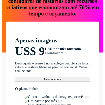
contadores de histórias com recursos
criativos que economizam até 76% em
tempo e orçamento.
Apenas imagens
US$ 9
USD por mês faturado
anualmente
Desbloqueie o acesso à nossa coleção completa de fotos,
vetores e gráficos liberados para uso comercial. Vídeo
não incluído.
Assine agora
O plano inclui:
Cinco downloads de imagens por mês
Um pacote por mês