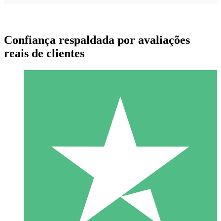
Confiança respaldada por avaliações
reais de clientes
Pacotes de Créditos Individuais
Pague conforme o uso com créditos de download. Sem
compromisso mensal.
1 Download
10
US$
00