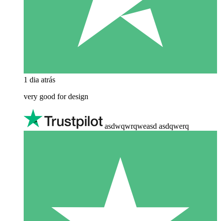
1 dia atrás
very good for design
asdwqwrqweasd asdqwerq