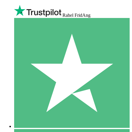
Rahel FridAng