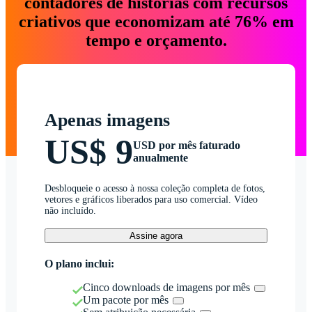
contadores de histórias com recursos
criativos que economizam até 76% em
tempo e orçamento.
Apenas imagens
US$ 9
USD por mês faturado
anualmente
Desbloqueie o acesso à nossa coleção completa de fotos,
vetores e gráficos liberados para uso comercial. Vídeo
não incluído.
Assine agora
O plano inclui:
Cinco downloads de imagens por mês
Um pacote por mês