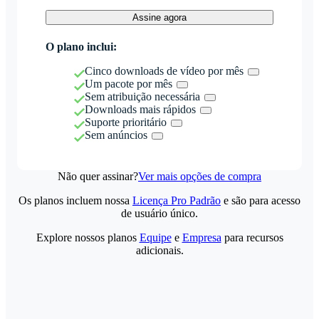
Assine agora
O plano inclui:
Cinco downloads de vídeo por mês
Um pacote por mês
Sem atribuição necessária
Downloads mais rápidos
Suporte prioritário
Sem anúncios
Não quer assinar?
Ver mais opções de compra
Os planos incluem nossa
Licença Pro Padrão
e são para acesso
de usuário único.
Explore nossos planos
Equipe
e
Empresa
para recursos
adicionais.