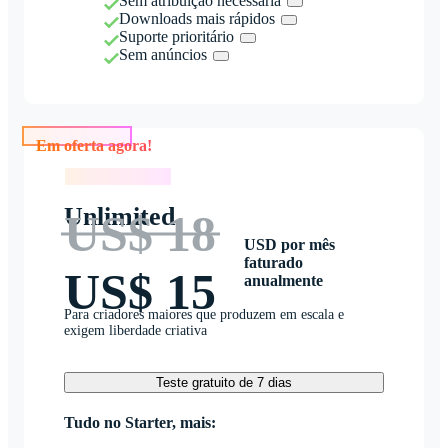
Sem atribuição necessária
Downloads mais rápidos
Suporte prioritário
Sem anúncios
Em oferta agora!
Em oferta agora!
Unlimited
US$ 18
USD por mês
faturado
US$ 15
anualmente
Para criadores maiores que produzem em escala e
exigem liberdade criativa
Teste gratuito de 7 dias
Tudo no Starter, mais: