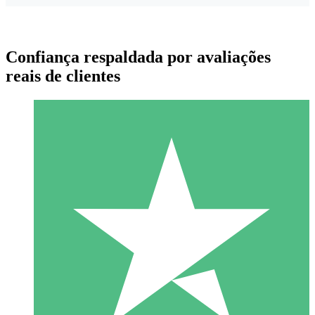
Confiança respaldada por avaliações
reais de clientes
Pacotes de Créditos Individuais
Pague conforme o uso com créditos de download. Sem
compromisso mensal.
1 Download
10
US$
00