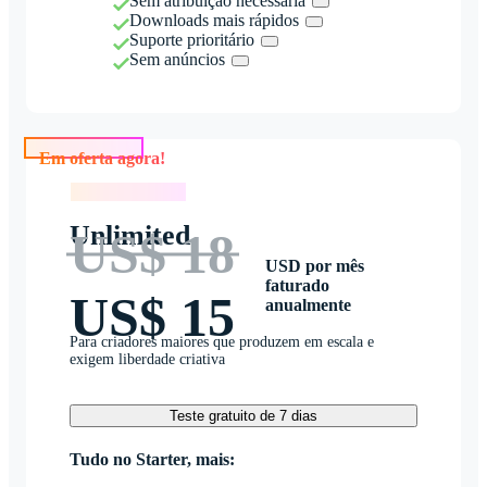
Sem atribuição necessária
Downloads mais rápidos
Suporte prioritário
Sem anúncios
Em oferta agora!
Em oferta agora!
Unlimited
US$ 18
USD por mês
faturado
US$ 15
anualmente
Para criadores maiores que produzem em escala e
exigem liberdade criativa
Teste gratuito de 7 dias
Tudo no Starter, mais: