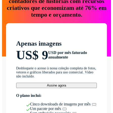
contadores de histórias com recursos
criativos que economizam até 76% em
tempo e orçamento.
Apenas imagens
US$ 9
USD por mês faturado
anualmente
Desbloqueie o acesso à nossa coleção completa de fotos,
vetores e gráficos liberados para uso comercial. Vídeo
não incluído.
Assine agora
O plano inclui:
Cinco downloads de imagens por mês
Um pacote por mês