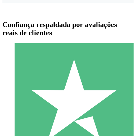
Confiança respaldada por avaliações
reais de clientes
Pacotes de Créditos Individuais
Pague conforme o uso com créditos de download. Sem
compromisso mensal.
1 Download
10
US$
00