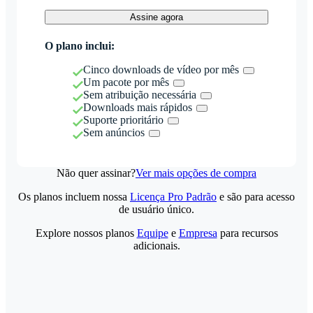
Assine agora
O plano inclui:
Cinco downloads de vídeo por mês
Um pacote por mês
Sem atribuição necessária
Downloads mais rápidos
Suporte prioritário
Sem anúncios
Não quer assinar?
Ver mais opções de compra
Os planos incluem nossa
Licença Pro Padrão
e são para acesso
de usuário único.
Explore nossos planos
Equipe
e
Empresa
para recursos
adicionais.