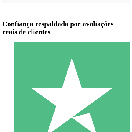
Confiança respaldada por avaliações
reais de clientes
Pacotes de Créditos Individuais
Pague conforme o uso com créditos de download. Sem
compromisso mensal.
1 Download
10
US$
00