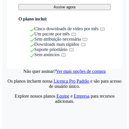
Assine agora
O plano inclui:
Cinco downloads de vídeo por mês
Um pacote por mês
Sem atribuição necessária
Downloads mais rápidos
Suporte prioritário
Sem anúncios
Não quer assinar?
Ver mais opções de compra
Os planos incluem nossa
Licença Pro Padrão
e são para acesso
de usuário único.
Explore nossos planos
Equipe
e
Empresa
para recursos
adicionais.