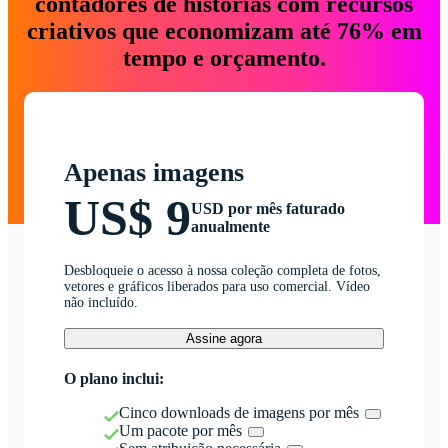
contadores de histórias com recursos
criativos que economizam até 76% em
tempo e orçamento.
Apenas imagens
US$ 9
USD por mês faturado
anualmente
Desbloqueie o acesso à nossa coleção completa de fotos,
vetores e gráficos liberados para uso comercial. Vídeo
não incluído.
Assine agora
O plano inclui:
Cinco downloads de imagens por mês
Um pacote por mês