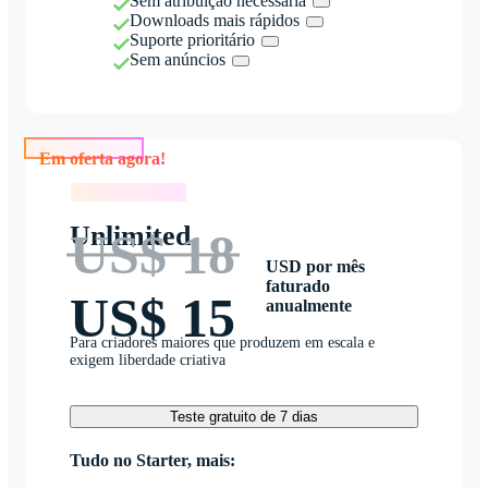
Sem atribuição necessária
Downloads mais rápidos
Suporte prioritário
Sem anúncios
Em oferta agora!
Em oferta agora!
Unlimited
US$ 18
USD por mês
faturado
US$ 15
anualmente
Para criadores maiores que produzem em escala e
exigem liberdade criativa
Teste gratuito de 7 dias
Tudo no Starter, mais: