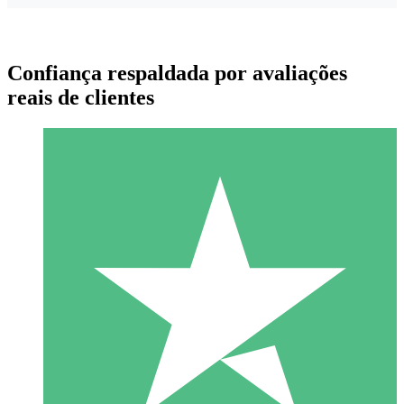
Confiança respaldada por avaliações
reais de clientes
Pacotes de Créditos Individuais
Pague conforme o uso com créditos de download. Sem
compromisso mensal.
1 Download
10
US$
00