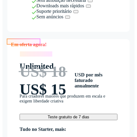
Sem atribuição necessária
Downloads mais rápidos
Suporte prioritário
Sem anúncios
Em oferta agora!
Em oferta agora!
Unlimited
US$ 18
USD por mês
faturado
US$ 15
anualmente
Para criadores maiores que produzem em escala e
exigem liberdade criativa
Teste gratuito de 7 dias
Tudo no Starter, mais: