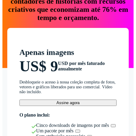
contadores de histórias com recursos
criativos que economizam até 76% em
tempo e orçamento.
Apenas imagens
US$ 9
USD por mês faturado
anualmente
Desbloqueie o acesso à nossa coleção completa de fotos,
vetores e gráficos liberados para uso comercial. Vídeo
não incluído.
Assine agora
O plano inclui:
Cinco downloads de imagens por mês
Um pacote por mês