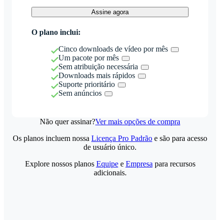
Assine agora
O plano inclui:
Cinco downloads de vídeo por mês
Um pacote por mês
Sem atribuição necessária
Downloads mais rápidos
Suporte prioritário
Sem anúncios
Não quer assinar?
Ver mais opções de compra
Os planos incluem nossa
Licença Pro Padrão
e são para acesso
de usuário único.
Explore nossos planos
Equipe
e
Empresa
para recursos
adicionais.