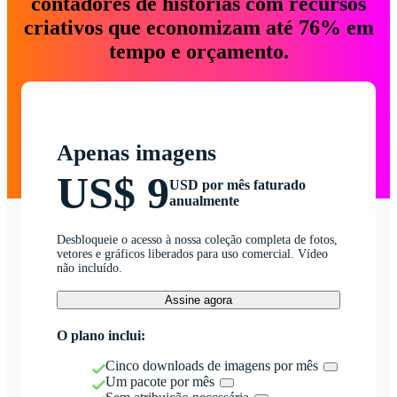
contadores de histórias com recursos
criativos que economizam até 76% em
tempo e orçamento.
Apenas imagens
US$ 9
USD por mês faturado
anualmente
Desbloqueie o acesso à nossa coleção completa de fotos,
vetores e gráficos liberados para uso comercial. Vídeo
não incluído.
Assine agora
O plano inclui:
Cinco downloads de imagens por mês
Um pacote por mês