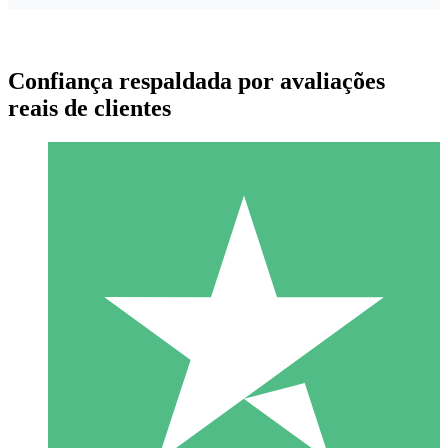
Confiança respaldada por avaliações
reais de clientes
Pacotes de Créditos Individuais
Pague conforme o uso com créditos de download. Sem
compromisso mensal.
1 Download
10
US$
00