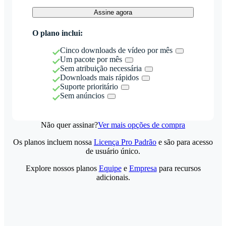
Assine agora
O plano inclui:
Cinco downloads de vídeo por mês
Um pacote por mês
Sem atribuição necessária
Downloads mais rápidos
Suporte prioritário
Sem anúncios
Não quer assinar?
Ver mais opções de compra
Os planos incluem nossa
Licença Pro Padrão
e são para acesso
de usuário único.
Explore nossos planos
Equipe
e
Empresa
para recursos
adicionais.