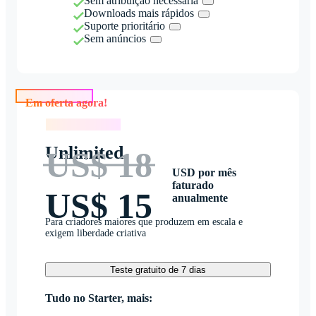
Sem atribuição necessária
Downloads mais rápidos
Suporte prioritário
Sem anúncios
Em oferta agora!
Em oferta agora!
Unlimited
US$ 18
USD por mês
faturado
US$ 15
anualmente
Para criadores maiores que produzem em escala e
exigem liberdade criativa
Teste gratuito de 7 dias
Tudo no Starter, mais: