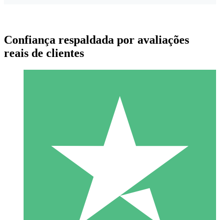
Confiança respaldada por avaliações
reais de clientes
Pacotes de Créditos Individuais
Pague conforme o uso com créditos de download. Sem
compromisso mensal.
1 Download
10
US$
00