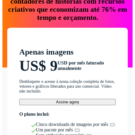
contadores de histórias com recursos
criativos que economizam até 76% em
tempo e orçamento.
Apenas imagens
US$ 9
USD por mês faturado
anualmente
Desbloqueie o acesso à nossa coleção completa de fotos,
vetores e gráficos liberados para uso comercial. Vídeo
não incluído.
Assine agora
O plano inclui:
Cinco downloads de imagens por mês
Um pacote por mês