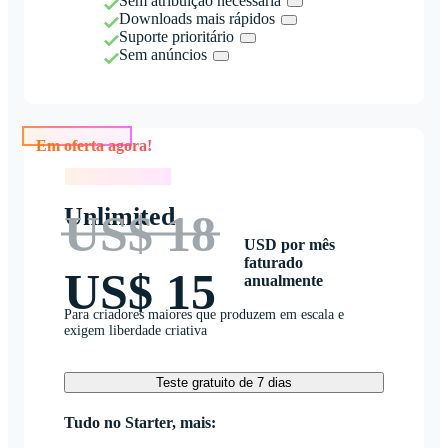
Sem atribuição necessária
Downloads mais rápidos
Suporte prioritário
Sem anúncios
Em oferta agora!
Em oferta agora!
Unlimited
US$ 18
USD por mês
faturado
US$ 15
anualmente
Para criadores maiores que produzem em escala e
exigem liberdade criativa
Teste gratuito de 7 dias
Tudo no Starter, mais: