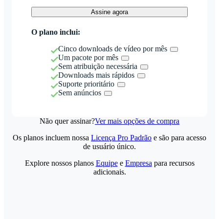
Assine agora
O plano inclui:
Cinco downloads de vídeo por mês
Um pacote por mês
Sem atribuição necessária
Downloads mais rápidos
Suporte prioritário
Sem anúncios
Não quer assinar?
Ver mais opções de compra
Os planos incluem nossa
Licença Pro Padrão
e são para acesso
de usuário único.
Explore nossos planos
Equipe
e
Empresa
para recursos
adicionais.