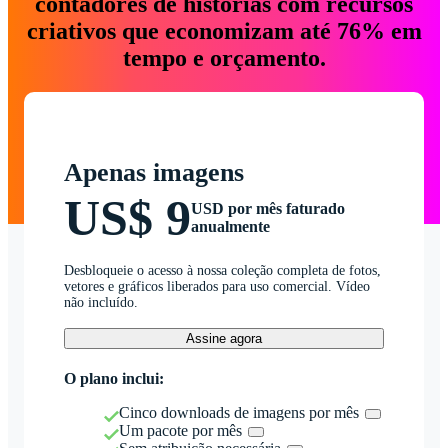
contadores de histórias com recursos
criativos que economizam até 76% em
tempo e orçamento.
Apenas imagens
US$ 9
USD por mês faturado
anualmente
Desbloqueie o acesso à nossa coleção completa de fotos,
vetores e gráficos liberados para uso comercial. Vídeo
não incluído.
Assine agora
O plano inclui:
Cinco downloads de imagens por mês
Um pacote por mês