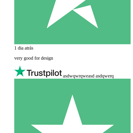
1 dia atrás
very good for design
asdwqwrqweasd asdqwerq