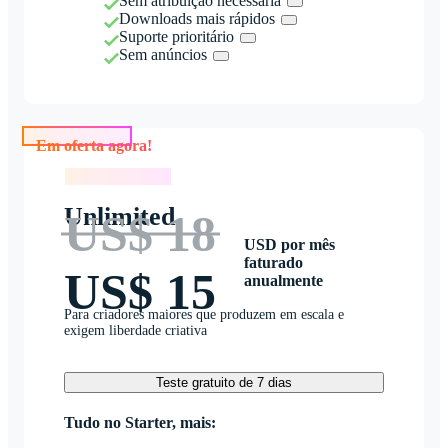
Sem atribuição necessária
Downloads mais rápidos
Suporte prioritário
Sem anúncios
Em oferta agora!
Em oferta agora!
Unlimited
US$ 18
USD por mês
faturado
US$ 15
anualmente
Para criadores maiores que produzem em escala e
exigem liberdade criativa
Teste gratuito de 7 dias
Tudo no Starter, mais: