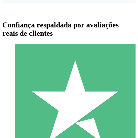
Confiança respaldada por avaliações
reais de clientes
Pacotes de Créditos Individuais
Pague conforme o uso com créditos de download. Sem
compromisso mensal.
1 Download
10
US$
00