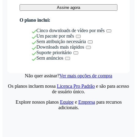
Assine agora
O plano inclui:
Cinco downloads de vídeo por mês
Um pacote por mês
Sem atribuição necessária
Downloads mais rápidos
Suporte prioritário
Sem anúncios
Não quer assinar?
Ver mais opções de compra
Os planos incluem nossa
Licença Pro Padrão
e são para acesso
de usuário único.
Explore nossos planos
Equipe
e
Empresa
para recursos
adicionais.