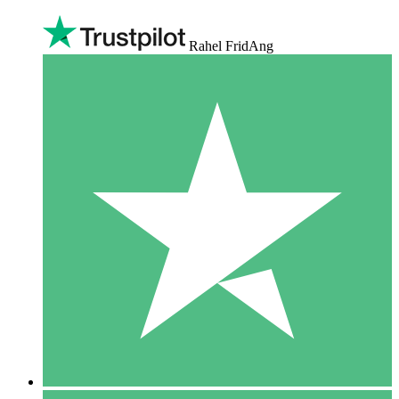
Rahel FridAng