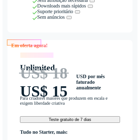
Sem atribuição necessária
Downloads mais rápidos
Suporte prioritário
Sem anúncios
Em oferta agora!
Em oferta agora!
Unlimited
US$ 18
USD por mês
faturado
US$ 15
anualmente
Para criadores maiores que produzem em escala e
exigem liberdade criativa
Teste gratuito de 7 dias
Tudo no Starter, mais: