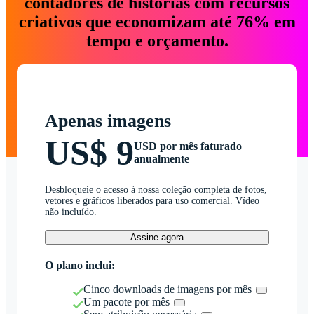
contadores de histórias com recursos
criativos que economizam até 76% em
tempo e orçamento.
Apenas imagens
US$ 9
USD por mês faturado
anualmente
Desbloqueie o acesso à nossa coleção completa de fotos,
vetores e gráficos liberados para uso comercial. Vídeo
não incluído.
Assine agora
O plano inclui:
Cinco downloads de imagens por mês
Um pacote por mês