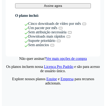
Assine agora
O plano inclui:
Cinco downloads de vídeo por mês
Um pacote por mês
Sem atribuição necessária
Downloads mais rápidos
Suporte prioritário
Sem anúncios
Não quer assinar?
Ver mais opções de compra
Os planos incluem nossa
Licença Pro Padrão
e são para acesso
de usuário único.
Explore nossos planos
Equipe
e
Empresa
para recursos
adicionais.