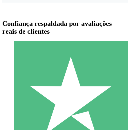
Confiança respaldada por avaliações
reais de clientes
Pacotes de Créditos Individuais
Pague conforme o uso com créditos de download. Sem
compromisso mensal.
1 Download
10
US$
00