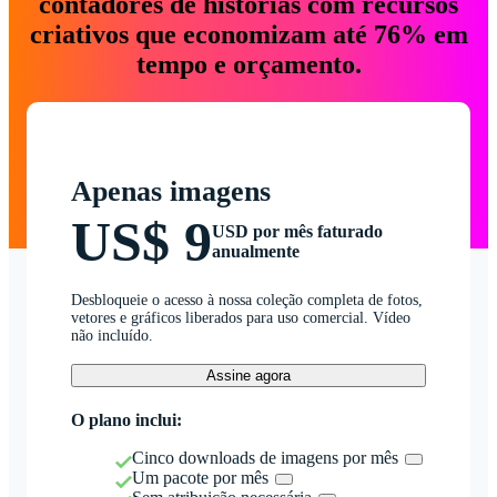
contadores de histórias com recursos
criativos que economizam até 76% em
tempo e orçamento.
Apenas imagens
US$ 9
USD por mês faturado
anualmente
Desbloqueie o acesso à nossa coleção completa de fotos,
vetores e gráficos liberados para uso comercial. Vídeo
não incluído.
Assine agora
O plano inclui:
Cinco downloads de imagens por mês
Um pacote por mês