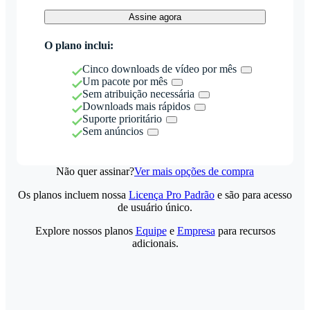
Assine agora
O plano inclui:
Cinco downloads de vídeo por mês
Um pacote por mês
Sem atribuição necessária
Downloads mais rápidos
Suporte prioritário
Sem anúncios
Não quer assinar?
Ver mais opções de compra
Os planos incluem nossa
Licença Pro Padrão
e são para acesso
de usuário único.
Explore nossos planos
Equipe
e
Empresa
para recursos
adicionais.