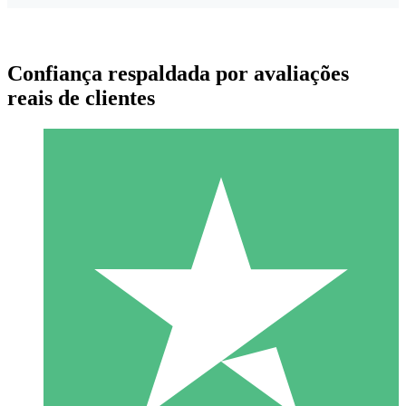
Confiança respaldada por avaliações
reais de clientes
Pacotes de Créditos Individuais
Pague conforme o uso com créditos de download. Sem
compromisso mensal.
1 Download
10
US$
00