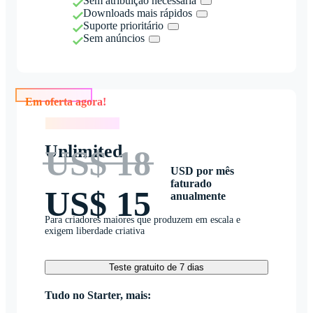
Sem atribuição necessária
Downloads mais rápidos
Suporte prioritário
Sem anúncios
Em oferta agora!
Em oferta agora!
Unlimited
US$ 18
USD por mês
faturado
US$ 15
anualmente
Para criadores maiores que produzem em escala e
exigem liberdade criativa
Teste gratuito de 7 dias
Tudo no Starter, mais: