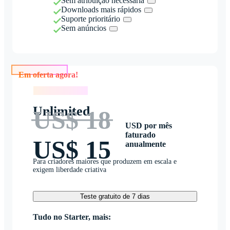
Sem atribuição necessária
Downloads mais rápidos
Suporte prioritário
Sem anúncios
Em oferta agora!
Em oferta agora!
Unlimited
US$ 18
USD por mês
faturado
US$ 15
anualmente
Para criadores maiores que produzem em escala e
exigem liberdade criativa
Teste gratuito de 7 dias
Tudo no Starter, mais: