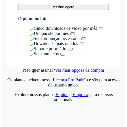
Assine agora
O plano inclui:
Cinco downloads de vídeo por mês
Um pacote por mês
Sem atribuição necessária
Downloads mais rápidos
Suporte prioritário
Sem anúncios
Não quer assinar?
Ver mais opções de compra
Os planos incluem nossa
Licença Pro Padrão
e são para acesso
de usuário único.
Explore nossos planos
Equipe
e
Empresa
para recursos
adicionais.