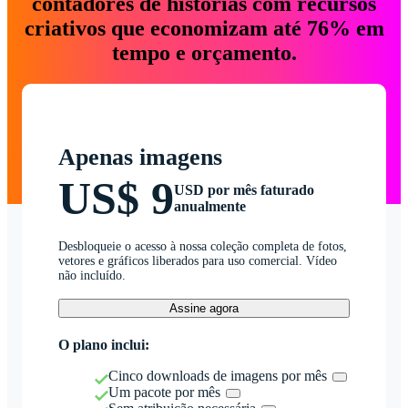
contadores de histórias com recursos
criativos que economizam até 76% em
tempo e orçamento.
Apenas imagens
US$ 9
USD por mês faturado
anualmente
Desbloqueie o acesso à nossa coleção completa de fotos,
vetores e gráficos liberados para uso comercial. Vídeo
não incluído.
Assine agora
O plano inclui:
Cinco downloads de imagens por mês
Um pacote por mês