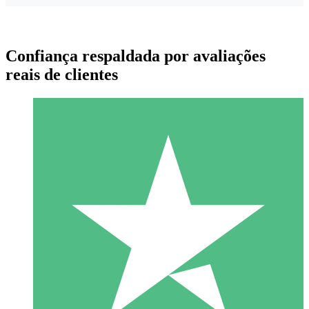
Confiança respaldada por avaliações
reais de clientes
Pacotes de Créditos Individuais
Pague conforme o uso com créditos de download. Sem
compromisso mensal.
1 Download
10
US$
00